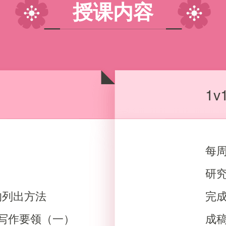
授课内容
1
每
研
的列出方法
完
的写作要领（一）
成