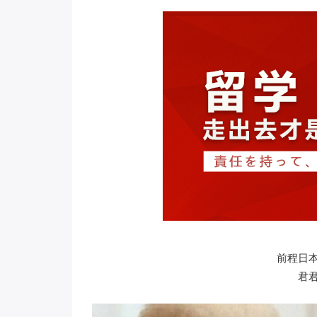
前程日
君