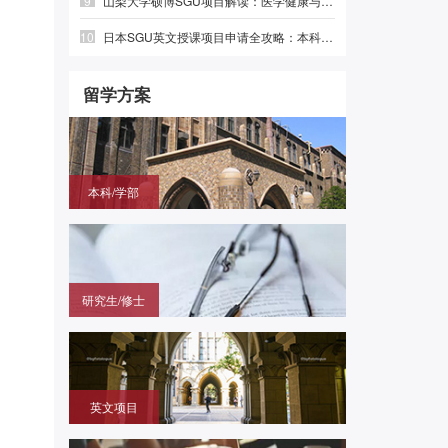
9
山梨大学硕博SGU项目解读：医学健康与绿色光电，英语直申
10
日本SGU英文授课项目申请全攻略：本科、硕士时间线与避坑指南
留学方案
本科/学部
国内高中毕业，需赴日参加留学生考试（EJU)，再
申请目标大学
研究生/修士
无需笔试，在国内通过申请的方式拿到进入日本大学
研究科就读的offer
英文项目
（SGU/G30）无需日语，在国内用英语成绩直申日