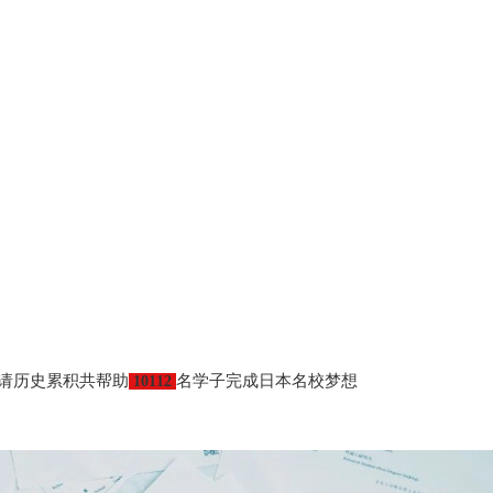
请历史累积共帮助
名学子完成日本名校梦想
10112