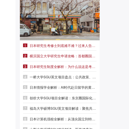
1
日本研究生考修士到底难不难？过来人告诉你真实难度|前程日本留学
2
横滨国立大学研究生申请攻略：首都圈国立名校，学费仅2.3万/年
3
日本研究生制度全解析：为什么说这是考修士最稳妥的路径？
4
一桥大学SGU英文项目盘点：公共政策、外交事务、MBA三大方向
5
日本情报学全解析：AI时代赴日留学的黄金赛道|前程日本留学
6
创价大学SGU项目全解读：东京圈国际化名校，本科/硕士/博士英文授课
7
福岛大学硕博SGU英文项目解读：聚焦共生系统与人间发达，英语直申
8
日本计算机强校全解析：从顶尖国立到特色专精，选对赛道少走弯路