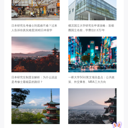
日本研究生考修士到底难不难？过来
横滨国立大学研究生申请攻略：首都
人告诉你真实难度|前程日本留学
圈国立名校，学费仅2.3万/年
日本研究生制度全解析：为什么说这
一桥大学SGU英文项目盘点：公共政
是考修士最稳妥的路径？
策、外交事务、MBA三大方向