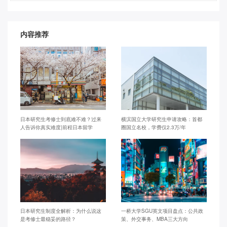
内容推荐
日本研究生考修士到底难不难？过来
横滨国立大学研究生申请攻略：首都
人告诉你真实难度|前程日本留学
圈国立名校，学费仅2.3万/年
日本研究生制度全解析：为什么说这
一桥大学SGU英文项目盘点：公共政
是考修士最稳妥的路径？
策、外交事务、MBA三大方向