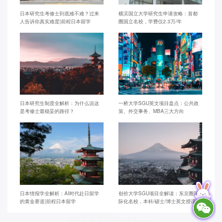
日本研究生考修士到底难不难？过来
横滨国立大学研究生申请攻略：首都
人告诉你真实难度|前程日本留学
圈国立名校，学费仅2.3万/年
日本研究生制度全解析：为什么说这
一桥大学SGU英文项目盘点：公共政
是考修士最稳妥的路径？
策、外交事务、MBA三大方向
日本情报学全解析：AI时代赴日留学
创价大学SGU项目全解读：东京圈国
的黄金赛道|前程日本留学
际化名校，本科/硕士/博士英文授课