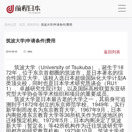
您的位置：
首页
/
新闻资讯
/
筑波大学|申请条件|费用
筑波大学|申请条件|费用
返回列表
2019-08-02
4844
筑波大学（
University of Tsukuba），诞生于18
72年，位于东京首都圈的筑波市，是日本著名的综
合性国立大学。该校入选日本超级国际化大学计划A
类顶尖校，同时也是日本学术研究恳谈会（RU1
1）、卓越研究生院计划，以及国际高校联盟东亚研
究型大学协会等学术组织和项目的重要成员。
筑波大学是日本最古老的大学之一，其前身可追
溯到于
1872年创立的东京师范学校。1949年，实行
新学制而改名为东京教育大学。1967年9月，日本
内阁批准东京教育大学等36所机关作为筑波地区的
迁移预定机构。1972年5月，日本内阁决定了筑波
新大学（暂定名）等42所机构作为迁往筑波研究学
园都市的研究教育机构。1973年10月，筑波大学成