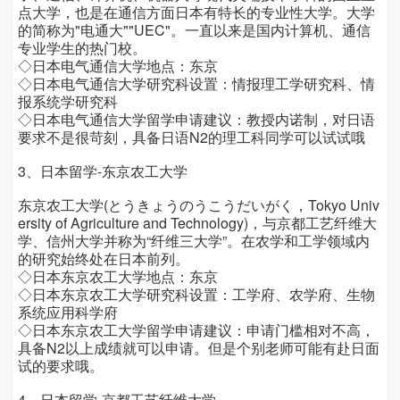
点大学，也是在通信方面日本有特长的专业性大学。
大学
的简称为"电通大""UEC"。
一直以来是国内计算机、通信
专业学生的热门校。
◇日本电气通信大学地点：
东京
◇日本电气通信大学研究科设置：
情报理工学研究科、情
报系统学研究科
◇日本电气通信大学留学申请建议：
教授内诺制，对日语
要求不是很苛刻，具备日语N2的理工科同学可以试试哦
3、日本留学-东京农工大学
东京农工大学(とうきょうのうこうだいがく，Tokyo Univ
ersity of Agriculture and Technology)，与京都工艺纤维大
学、信州大学并称为“纤维三大学”。在农学和工学领域内
的研究始终处在日本前列。
◇日本东京农工大学地点：
东京
◇日本东京农工大学研究科设置：
工学府、农学府、生物
系统应用科学府
◇日本东京农工大学留学申请建议：
申请门槛相对不高，
具备N2以上成绩就可以申请。但是个别老师可能有赴日面
试的要求哦。
4、日本留学-京都工艺纤维大学