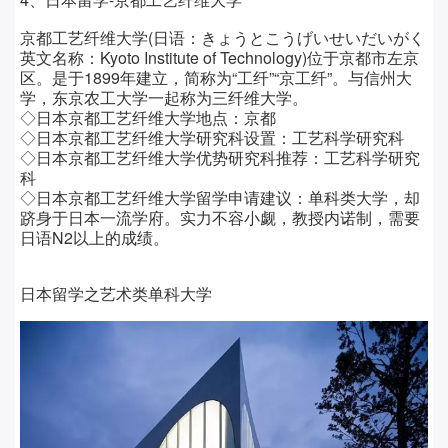
京都工艺纤维大学(日语：きょうとこうげいせいだいがく
英文名称：Kyoto Institute of Technology)位于京都市左京
区。是于1899年建立，简称为“工纤”“京工纤”。与信州大
学，东京农工大学一起称为三纤维大学。
◇日本京都工艺纤维大学
地点：
京都
◇日本京都工艺纤维大学
研究科设置：
工艺科学研究科
◇日本京都工艺纤维大学
优势研究科推荐：
工艺科学研究
科
◇日本京都工艺纤维大学留学
申请建议：
单科类大学，却
跻身于日本一流学府。实力不容小觑，教授内诺制，需要
日语N2以上的成绩。
日本留学之艺术类单科大学