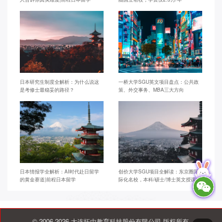
日本研究生制度全解析：为什么说这
一桥大学SGU英文项目盘点：公共政
是考修士最稳妥的路径？
策、外交事务、MBA三大方向
日本情报学全解析：AI时代赴日留学
创价大学SGU项目全解读：东京圈国
的黄金赛道|前程日本留学
际化名校，本科/硕士/博士英文授课
© 2006-2026 大连拓中教育科技股份有限公司 版权所有.