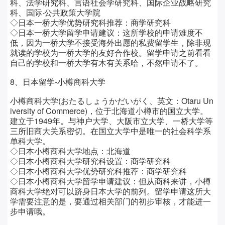
科、法学研究科、言语社会学研究科、国际企业战略研究
科、国际·公共政策大学院
◇日本一桥大学
优势研究科推荐：
商学研究科
◇日本一桥大学留学
申请建议：
这所学校的申请难度不
低，因为一桥大学不接受海外出愿的私费留学生，除非现
就读的学校为一桥大学的友好合作校。留学申请之前看看
自己的学校和一桥大学有木有关系哈，不然申请不了。
8、日本留学-小樽商科大学
小樽商科大学(おたるしょうかだいがく、英文：Otaru Un
iversity of Commerce)，位于北海道小樽市的国立大学。
建立于1949年。与神户大学、大阪市立大学、一桥大学等
三所旧商大关系密切。在国立大学中是唯一的社会科学系
单科大学。
◇日本小樽商科大学
地点：
北海道
◇日本小樽商科大学
研究科设置：
商学研究科
◇日本小樽商科大学
优势研究科推荐：
商学研究科
◇日本小樽商科大学留学
申请建议：
但从商科来讲，小樽
商科大学绝对可以跻身日本大学的前列。留学申请这所大
学需要注意的是，要通过相关部门的初步审核，才能进一
步申请哦。