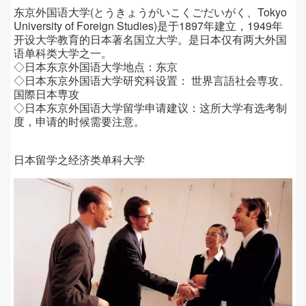
东京外国语大学(とうきょうがいこくごだいがく、Tokyo
University of Foreign Studies)是于1897年建立，1949年
开设大学教育的日本著名国立大学。是日本仅有两大外国
语单科类大学之一。
◇日本东京外国语大学
地点：
东京
◇日本东京外国语大学
研究科设置：
世界言語社会専攻、
国際日本専攻
◇日本东京外国语大学留学
申请建议：
这所大学有选考制
度，申请的时候需要注意。
日本留学之经济类单科大学