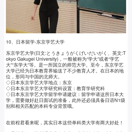
10、日本留学-东京学艺大学
东京学艺大学(日文:とうきょうがくげいだいがく、英文:T
okyo Gakugei University)，一般被称为“学大”或者“学艺
大”“东学大”等。是一所国立的师范大学。至今，东京学艺
大学已经为日本教育界输送了不少教育人才。在日本的地
位，形同与中国的北师大。
◇日本东京学艺大学
地点：
东京
◇日本东京学艺大学
研究科设置：
教育学研究科
◇日本东京学艺大学留学
申请建议：留学
申请这所日本大
学，需要做好赴日面试的准备，此外还必须具备日语N1级
别和相关匹配的本科专业背景哦。
在前程君看来呢，其实日本这些单科类大学有两大好处！