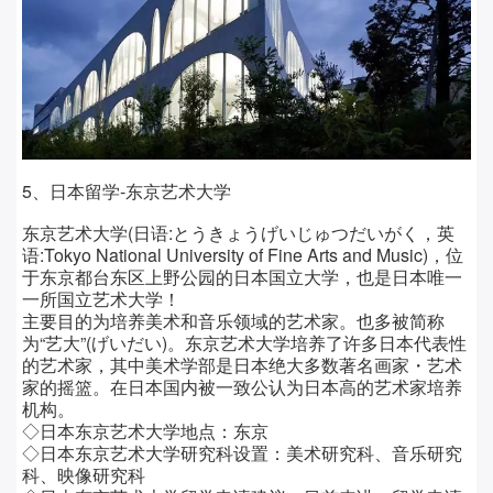
5、日本留学-东京艺术大学
东京艺术大学(日语:とうきょうげいじゅつだいがく，英
语:Tokyo National University of Fine Arts and Music)，位
于东京都台东区上野公园的日本国立大学，也是日本唯一
一所国立艺术大学！
主要目的为培养美术和音乐领域的艺术家。也多被简称
为“艺大”(げいだい)。东京艺术大学培养了许多日本代表性
的艺术家，其中美术学部是日本绝大多数著名画家・艺术
家的摇篮。在日本国内被一致公认为日本高的艺术家培养
机构。
◇日本东京艺术大学
地点：
东京
◇日本东京艺术大学
研究科设置：
美术研究科、音乐研究
科、映像研究科