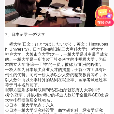
7、日本留学-一桥大学
一桥大学(日文：ひとつばし だいがく，英文：Hitotsubas
hi University)，日本国内的旧制三大商科大学(一桥大学、
神户大学、大阪市立大学)之一，一桥大学是其中最早成立
的。一桥大学是一所专攻于社会科学的小规模大学，为日
本国立大学“旧帝一工神”的一员，被称为”亚洲的哈佛“。
一桥大学为日本顶尖商业人才的摇篮，于就业方面具有压
倒性的优势。同时一桥大学以少人数的精英教育闻名，不
以人数计而以比率计算的话则在就业率、国家考试通过率
等于日本名列前茅。
就职方面则多年蝉联周刊钻石社的“就职有力大学排行
榜”的冠军，并以相对稀少的毕业人数却于全世界CEO出身
大学排行榜位居全球43名。
◇日本一桥大学
地点：
东京
◇日本一桥大学
研究科设置：
商学研究科、经济学研究