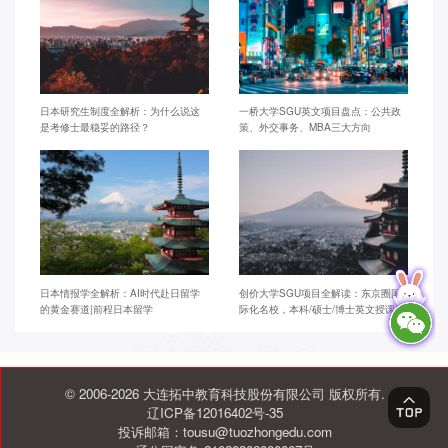
日本研究生制度全解析：为什么说这
一桥大学SGU英文项目盘点：公共政
是考修士最稳妥的路径？
策、外交事务、MBA三大方向
日本情报学全解析：AI时代赴日留学
创价大学SGU项目全解读：东京圈国
的黄金赛道|前程日本留学
际化名校，本科/硕士/博士英文授课
© 2006-2026 大连拓中教育科技股份有限公司 版权所有.
辽ICP备12016402号-35
投诉邮箱：tousu@tuozhongedu.com