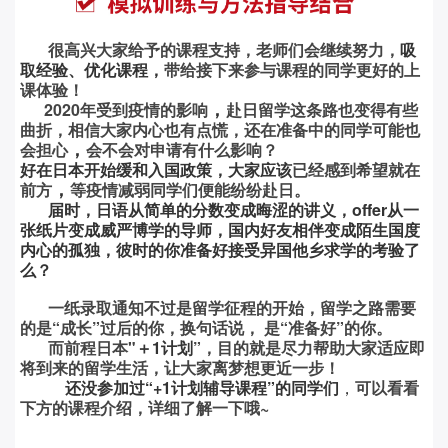
很高兴大家给予的课程支持，
老师们会继续努力，
吸
取经验、优化课程，
带给接下来参与课程的同学更好的上
课体验！
，
2020年受到疫情的影响
赴日留学这条路也变得有些
曲折，
相信大家内心也有点慌，
还在准备中的同学可能也
，
会担心
会不会对申请有什么影响？
好在日本开始缓和入国政策，大家应该
已经感到希望就在
，
前方
等疫情减弱同学们便能纷纷赴日。
届时，日语从简单的分数变成晦涩的讲义，offer从一
张纸片变成威严博学的导师，国内好友相伴变成陌生国度
内心的孤独，彼时的你准备好接受异国他乡求学的考验了
么？
一纸录取通知不过是留学征程的开始，留学之路需要
的是“成长”过后的你，换句话说， 是“准备好”的你。
而前程日本"
＋1计划
”，目的就是尽力帮助大家适应即
将到来的留学生活，让大家离梦想更近一步！
还没参加过“+1计划辅导课程”的同学们
，
可以看看
下方的课程介绍，详细了解一下哦~