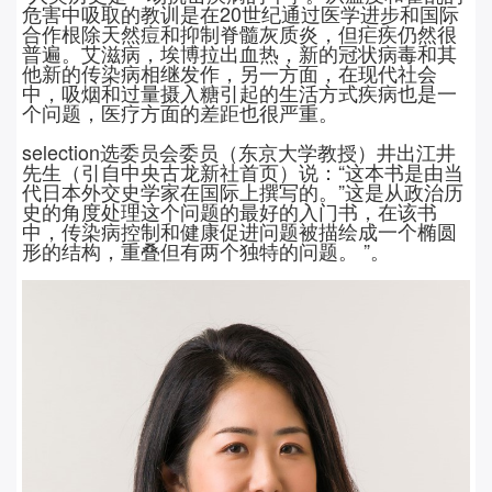
危害中吸取的教训是在
20
世纪通过医学进步和国际
合作根除天然痘和抑制脊髓灰质炎，但疟疾仍然很
普遍。艾滋病，埃博拉出血热，新的冠状病毒和其
他新的传染病相继发作，另一方面，在现代社会
中，吸烟和过量摄入糖引起的生活方式疾病也是一
个问题，医疗方面的差距也很严重。
selection
选委员会委员（东京大学教授）井出江井
先生（引自中央古龙新社首页）说：“这本书是由当
代日本外交史学家在国际上撰写的。”这是从政治历
史的角度处理这个问题的最好的入门书，在该书
中，传染病控制和健康促进问题被描绘成一个椭圆
形的结构，重叠但有两个独特的问题。 ”。