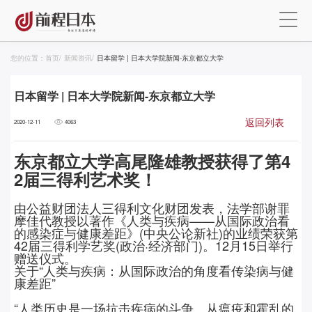
您的位置：
首页
/
新闻资讯
/
日本留学 | 日本大学院新闻-东京都立大学
日本留学 | 日本大学院新闻-东京都立大学
返回列表
2020-12-11
4063
东京都立大学高尾隆雄教授获得了第
4
2届三得利艺术奖！
由公益财团法人三得利文化财团发表，法学部谢罪
摩佳代教授以著作《人类与疾病
——
从国际政治看
的感染症与健康差距》
(
中央公论新社
)
的业绩荣获第
42
届三得利学艺奖
(
政治
·
经济部门
)
。
12
月
15
日举行
赠送仪式。
关于
“人类与疾病：从国际政治的角度看传染病与健
康差距”
“
人类历史是一场抗击疾病的斗争。从瘟疫和霍乱的