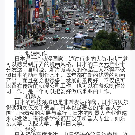
一、动漫制作
日本是一个动漫国家，通过行走的大街小巷中就
可以感受到弄弄的漫画风格。日本的二次元产业十
分发达，宫崎骏、新海诚等人的作品让人不得不钦
佩日本的动画制作水平。每年都有新的优秀的动画
产出，而且受众也很多，发展前景良好，不仅仅可
以留在传统的动漫公司工作，也可以在游戏制作公
司工作。是一个可以把爱好做成事业的工作。
二、机器人
日本的科技领域也是非常发达的哦，日本诺贝尔
得奖频次仅次于美国，日本也
是著名的
“机器人大
国”，随着AI的发展与流行，日本的机器人产业也越
来越发达。有很多学校都开设了机器人专业，如东
京大学、大阪大学、早稻田大学。
三、经济
日本经济高度发达，中日经济交流日益密切，许