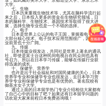
大学。
七、生物
日本历来重视生物技术等，尤其在脑科学流行起
来之后，日本投入更多的资金在生物研究领域，日
本的脑科学、生物技术、基因技术等取得了很大进
展，选择生物专业也是一个不错的选择。
八、电子
日本是世界上公认的电子王国，掌握着电子行业
大部分核心技术。电子技术应用范围很广，因此就
业前景也十分广阔。
九、传媒
日本传媒业很发达，共同社是世界上著名的通讯
社，即使是富士台这种民间电视台在民众间也具有
号召力。所以在日本学习传媒，能够在传媒行业获
得迅速的成长。
十、保健学、营养学
也许是出于社会福祉和对国民健康的关心，日本
营养学专业和保健学专业也很发达，去日本学习营
养学专业和保健学专业也是有优势的。著名院校有
御茶水女子大学。
通过上面的日本留学热门专业介绍相信大家都有
了自己心中的目标了吧？如果还有日本留学问题的
话欢迎大家来前程日本免费咨询哦！