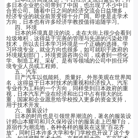
多日本企业把公司带到了中国，也出现了不少中日
合资公司。随着中日之间的经济交流会日益增多，
经济专业的就业前景变得十分广阔。即使是走学术
方向，日本也有许多经济学教授值得追随学习。
四、环境
日本的环境真是没的说，走在大街上很少会看到
垃圾堆积，这得益于完善的管理与先进的污染处理
技术，所以去日本学习环境是一个正确的选择。学
习环境专业，就业方向也很多，如可就职于政府的
环境规划部门，环境资源咨询公司，或者到一些化
学、制造工程、采矿、是有等领域的公司中担任环
境专业人员或工程师。
五、汽车
日产汽车以低能耗、质量好、外形美观在世界闻
名，这得益于日本对技术的重视和经济投入。汽车
专业作为工科的一个方向，同样受到日本政府的重
视，日本汽车产业在经济和出口中占有很大的比
重，国家和企业愿意给学校投入更多的资金支持，
用于技术开发。
六、服装设计
日本的时尚也是引领世界潮流的，著名的服装设
计师山本耀司和川久保玲设计的服装走上巴黎
T台，
原宿作为潮流地，各种各样的服装在这里“百花齐
放”，同时日本许多大学和专门学校也开设了这个专
业，如武藏野美术大学、京都造型大学、东京艺术