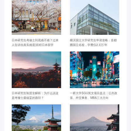
日本研究生考修士到底难不难？过来
横滨国立大学研究生申请攻略：首都
人告诉你真实难度|前程日本留学
圈国立名校，学费仅2.3万/年
日本研究生制度全解析：为什么说这
一桥大学SGU英文项目盘点：公共政
是考修士最稳妥的路径？
策、外交事务、MBA三大方向