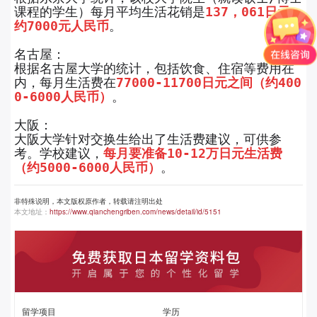
课程的学生）每月平均生活花销是
137，061日元，
约7000元人民币
。
名古屋：
根据名古屋大学的统计，包括饮食、住宿等费用在
内，每月生活费在
77000-11700日元之间（约400
0-6000人民币）
。
大阪：
大阪大学针对交换生给出了生活费建议，可供参
考。学校建议，
每月要准备10-12万日元生活费
（约5000-6000人民币）
。
非特殊说明，本文版权原作者，转载请注明出处
本文地址：
https://www.qianchengriben.com/news/detail/id/5151
留学项目
学历