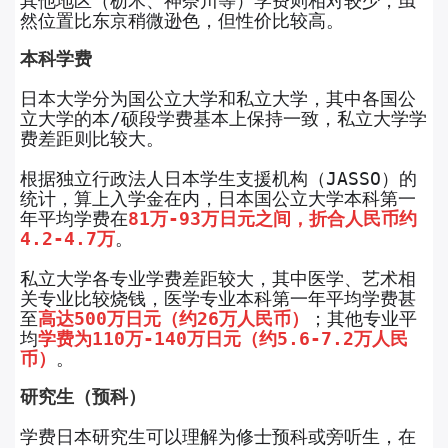
其他地区（枥木、神奈川等）学费则相对较少，虽
然位置比东京稍微逊色，但性价比较高。
本科学费
日本大学分为国公立大学和私立大学，其中各国公
立大学的本/硕段学费基本上保持一致，私立大学学
费差距则比较大。
根据独立行政法人日本学生支援机构（JASSO）的
统计，算上入学金在内，日本国公立大学本科第一
年平均学费在
81万-93万日元之间，折合人民币约
4.2-4.7万
。
私立大学各专业学费差距较大，其中医学、艺术相
关专业比较烧钱，医学专业本科第一年平均学费甚
至
高达500万日元（约26万人民币）
；其他专业平
均
学费为110万-140万日元（约5.6-7.2万人民
币）
。
研究生（预科）
学费日本研究生可以理解为修士预科或旁听生，在