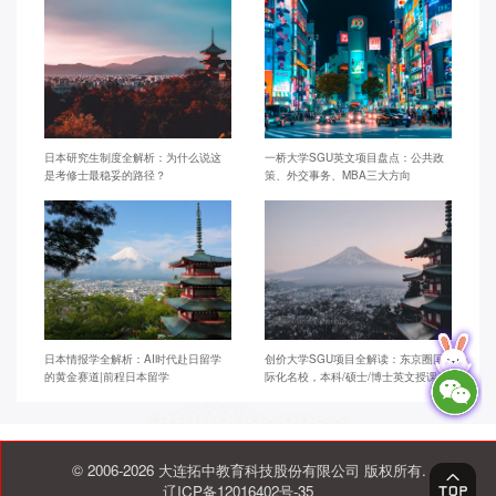
日本研究生制度全解析：为什么说这
一桥大学SGU英文项目盘点：公共政
是考修士最稳妥的路径？
策、外交事务、MBA三大方向
日本情报学全解析：AI时代赴日留学
创价大学SGU项目全解读：东京圈国
的黄金赛道|前程日本留学
际化名校，本科/硕士/博士英文授课
© 2006-2026 大连拓中教育科技股份有限公司 版权所有.
辽ICP备12016402号-35