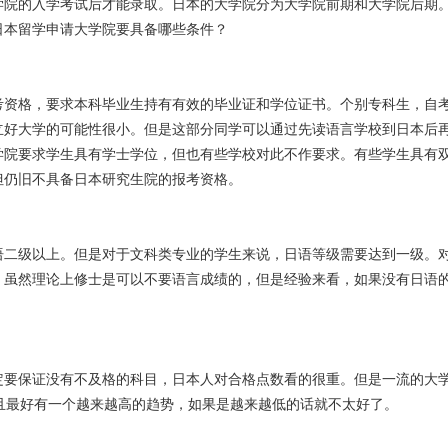
学院的入学考试后才能录取。
日本的大学院分为大学院前期和大学院后期
日本留学申请大学院要具备哪些条件？
考资格，要求本科毕业生持有有效的毕业证和学位证书。个别专科生，自
立好大学的可能性很小。但是这部分同学可以通过先读语言学校到日本后
学院要求学生具有学士学位，但也有些学校对此不作要求。有些学生具有
但仍旧不具备日本研究生院的报考资格。
语二级以上。但是对于文科类专业的学生来说，日语等级需要达到一级。
。虽然理论上修士是可以不要语言成绩的，但是经验来看，如果没有日语
定要保证没有不及格的科目，日本人对合格点数看的很重。但是一流的大
而且最好有一个越来越高的趋势，如果是越来越低的话就不太好了。