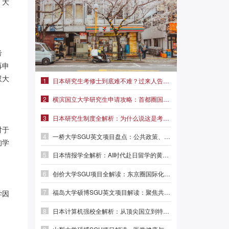
。大
考
再申
双大
1
日本研究生考修士到底难不难？过来人告诉你真实难度|前程日本留学
2
横滨国立大学研究生申请攻略：首都圈国立名校，学费仅2.3万/年
3
日本研究生制度全解析：为什么说这是考修士最稳妥的路径？
对于
4
一桥大学SGU英文项目盘点：公共政策、外交事务、MBA三大方向
的学
5
日本情报学全解析：AI时代赴日留学的黄金赛道|前程日本留学
6
创价大学SGU项目全解读：东京圈国际化名校，本科/硕士/博士英文授课
7
福岛大学硕博SGU英文项目解读：聚焦共生系统与人间发达，英语直申
学因
8
日本计算机强校全解析：从顶尖国立到特色专精，选对赛道少走弯路