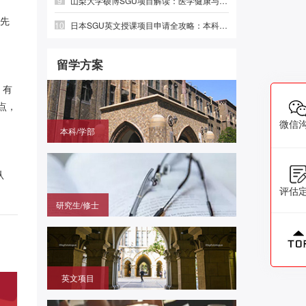
9
山梨大学硕博SGU项目解读：医学健康与绿色光电，英语直申
以先
10
日本SGU英文授课项目申请全攻略：本科、硕士时间线与避坑指南
留学方案
，有
点，
微信
本科/学部
国内高中毕业，需赴日参加留学生考试（EJU)，再
申请目标大学
认
评估
研究生/修士
无需笔试，在国内通过申请的方式拿到进入日本大学
研究科就读的offer
英文项目
（SGU/G30）无需日语，在国内用英语成绩直申日