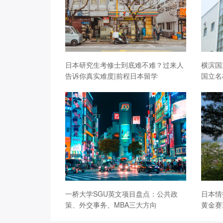
日本研究生考修士到底难不难？过来人
横滨国
告诉你真实难度|前程日本留学
国立名
一桥大学SGU英文项目盘点：公共政
日本情
策、外交事务、MBA三大方向
黄金赛