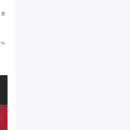
》里
ナル