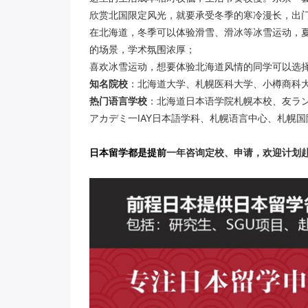
欣赏北国限定风光，就要承受冬季的寒冷漫长，出门
在北海道，冬季可以体验滑雪、滑冰等冰雪运动，
的场景，学术氛围浓厚；
喜欢冰雪运动，想要体验北海道风情的同学可以选
知名院校
：北海道大学、札幌医科大学、小樽商科
热门语言学校
：北海道日本语学院札幌本校、友ラ
アカデミ一IAY日本語学科、札幌语言中心、札幌
日本留学都是提前
一年咨询定校、申请，欢迎计划