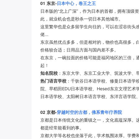
01
东京-
日本中心，卷王之王
日本版的“北上广深”，作为日本的首都，拥有顶级
此，就业机会也是秒杀一切日本其他城市。
这里繁华也是众多留学生向往的，可以在涩谷街头
佬...
东京虽然优点多多，但是相对的，物价也高很多，白菜30
价格较合适；日用品方面与国内差不多。
在东京，一碗拉面的价格可能是福冈地区的三倍，通
起！
知名院校
：东京大学、东京工业大学、筑波大学、
热门语言学校
：千驮谷日本语学校、修曼日本语学校
院、早稻田EDU日本语学校、Hesed东京文理艺
日本语学校、太阳树日本语言学校、东洋言语学院、
02
京都-
穿越时空的古都，佛系青年疗养院
京都是日本传统文化的重镇之一，文化底蕴深厚。
都是经常能看到的事。
京都大学等名校也坐落于此，学术氛围浓厚。学费