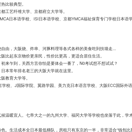
夏热比较典型。
京都工艺纤维大学、京都府立大学等。
MCA日本语学校、ISI日本语学校、京都YMCA福祉保育专门学校日本语
自由，大阪烧、炸串、河豚料理等各式各样的美食吃到扶墙走...
大阪比起东京物价更亲民，性价比更高，更适合居住生活。
初来乍到，关西方言你怕是要体会一番了，N0考试想不想试试？
，日本常年排名老三的大阪大学就在这里。
大阪教育大学等。
语言学校、J国际学院、翼路学园、美力克日本语言学校、大阪ECC国际外
气候温暖宜人。七帝大之一的九州大学、福冈大学等学校也坐落于此，学
特色。生活成本全日本最低梯队，房租只有东京的一半，非常适合“钱包比