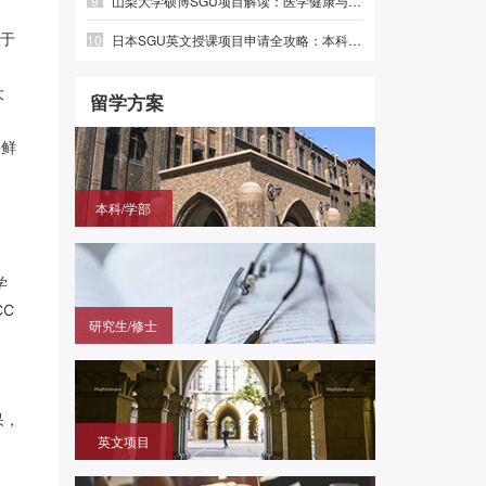
9
山梨大学硕博SGU项目解读：医学健康与绿色光电，英语直申
中于
10
日本SGU英文授课项目申请全攻略：本科、硕士时间线与避坑指南
大
留学方案
海鲜
本科/学部
国内高中毕业，需赴日参加留学生考试（EJU)，再
申请目标大学
学
CC
研究生/修士
无需笔试，在国内通过申请的方式拿到进入日本大学
研究科就读的offer
呆，
英文项目
（SGU/G30）无需日语，在国内用英语成绩直申日