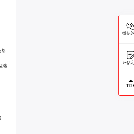
微信
会都
评估
型选
活