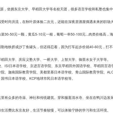
资源，坐拥东京大学、早稻田大学等名校天团，很多语言学校和私塾也集
感受时尚洪流，在秋叶原体验二次元，还能在深夜居酒屋偶遇未来的职场
-50元一颗，黄瓜5-10元一根，葡萄一串50-100元...肉类价格高，
勤地铁挤成沙丁鱼罐头，但还得忍着，因为打车起步价就40-60元，打不
早稻田大学、庆应义塾大学、一桥大学、上智大学、御茶水女子大学等。
、ISI日本语学校、京进言语学院、东京早稻田外国语学校、早稻田言语
术学院、迦南国际教育学院、美都里慕日本语学校、青山国际教育学院、AL
国书日本语学校、KCP地球市民日本语学校等。
这里有众多的寺庙、神社和传统建筑。穿和服逛清水寺、坐在在鸭川边发
和生活费比东京友好，生活节奏较慢，可以体验宁静的学习和生活环境。