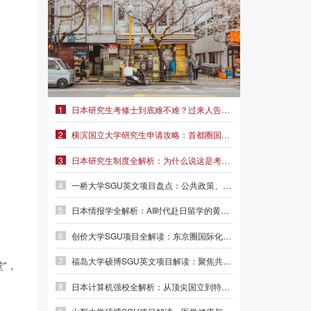
1
日本研究生考修士到底难不难？过来人告诉你真实难度|前程日本留学
2
横滨国立大学研究生申请攻略：首都圈国立名校，学费仅2.3万/年
3
日本研究生制度全解析：为什么说这是考修士最稳妥的路径？
4
一桥大学SGU英文项目盘点：公共政策、外交事务、MBA三大方向
5
日本情报学全解析：AI时代赴日留学的黄金赛道|前程日本留学
6
创价大学SGU项目全解读：东京圈国际化名校，本科/硕士/博士英文授课
7
福岛大学硕博SGU英文项目解读：聚焦共生系统与人间发达，英语直申
”，
8
日本计算机强校全解析：从顶尖国立到特色专精，选对赛道少走弯路