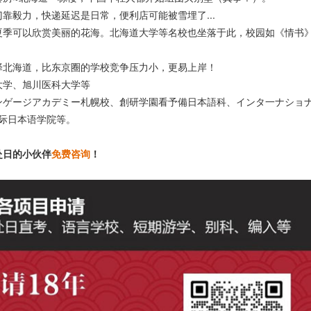
靠毅力，快递延迟是日常，便利店可能被雪埋了...
夏季可以欣赏美丽的花海。北海道大学等名校也坐落于此，校园如《情书
择北海道，比东京圈的学校竞争压力小，更易上岸！
大学、旭川医科大学等
ンゲージアカデミー札幌校、創研学園看予備日本語科、インタ一ナショ
国际日本语学院等。
赴日的小伙伴
免费咨询
！