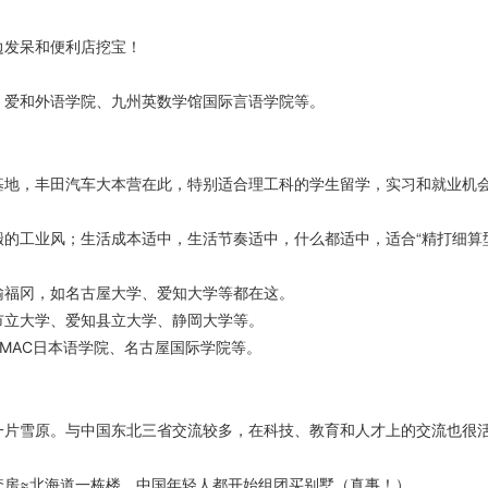
边发呆和便利店挖宝！
、爱和外语学院、九州英数学馆国际言语学院等。
基地，丰田汽车大本营在此，特别适合理工科的学生留学，实习和就业机
搬的工业风；生活成本适中，生活节奏适中，什么都适中，适合“精打细算
输福冈，如名古屋大学、爱知大学等都在这。
市立大学、爱知县立大学、静岡大学等。
YMAC日本语学院、名古屋国际学院等。
一片雪原。与中国东北三省交流较多，在科技、教育和人才上的交流也很
套房≈北海道一栋楼，中国年轻人都开始组团买别墅（真事！）。