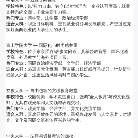
学校特色
：以“权力自由、独立自治”为理念，企业认可度高，就业
支持系统全面，毕业生竞争力强。
热门专业
：商学部、法学部、政治经济学部
适合人群
：职业目标明确，重视就业资源与发展前景，希望度过充
实且面向职业的大学生活的学生。
青山学院大学 — 国际化与时尚感并重
学校特色
：位于东京涩谷/表参道附近，具基督教背景，国际化程
度高，外语教学与海外项目丰富。
热门专业
：国际政治经济学部、文学部、经济学部
适合人群
：热衷国际化氛围，英语能力较好或有意提升，计划留学
或进入外企，注重生活风格与时尚感的学生。
立教大学 — 自由包容的文理教育殿堂
学校特色
：校园优美，学术氛围自由，强调“全人教育”与跨文化视
野，尤其在观光学和人文领域表现突出。
热门专业
：观光学部、经营学部、异文化交流学部
适合人群
：喜欢开放多元的环境，重视兴趣发展与人文素养，对观
光、文化及国际交流有浓厚兴趣的学生。
中央大学 — 法律与资格考试的强校