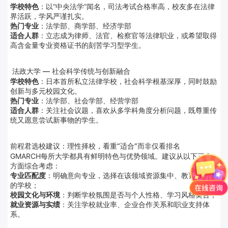
学校特色
：以“中央法学”闻名，司法考试合格率高，校友多在法律
界活跃，学风严谨扎实。
热门专业
：法学部、商学部、经济学部
适合人群
：立志成为律师、法官、检察官等法律职业，或希望取得
高含金量专业资格证书的刻苦学习型学生。
法政大学 — 社会科学传统与创新融合
学校特色
：日本首所私立法律学校，社会科学根基深厚，同时鼓励
创新与多元校园文化。
热门专业
：法学部、社会学部、经营学部
适合人群
：关注社会议题，喜欢从多学科角度分析问题，既尊重传
统又愿意尝试新事物的学生。
前程君选校建议：理性择校，看重“适合”而非仅看排名
GMARCH每所大学都具有鲜明特色与优势领域。建议从以下三个
方面综合考虑：
专业匹配度
：明确意向专业，选择在该领域资源集中、教育实力强
的学校；
校园文化与环境
：判断学校氛围是否与个人性格、学习风格契合；
就业资源与实绩
：关注学校就业率、企业合作关系和职业支持体
系。