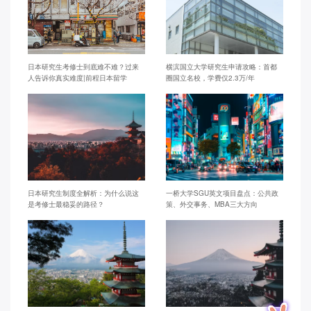
日本研究生考修士到底难不难？过来
横滨国立大学研究生申请攻略：首都
人告诉你真实难度|前程日本留学
圈国立名校，学费仅2.3万/年
日本研究生制度全解析：为什么说这
一桥大学SGU英文项目盘点：公共政
是考修士最稳妥的路径？
策、外交事务、MBA三大方向