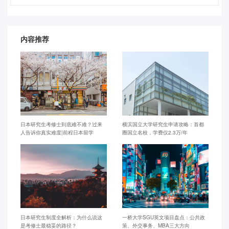
内容推荐
日本研究生考修士到底难不难？过来
横滨国立大学研究生申请攻略：首都
人告诉你真实难度|前程日本留学
圈国立名校，学费仅2.3万/年
日本研究生制度全解析：为什么说这
一桥大学SGU英文项目盘点：公共政
是考修士最稳妥的路径？
策、外交事务、MBA三大方向