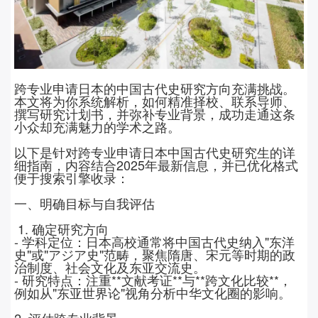
跨专业申请日本的中国古代史研究方向充满挑战。
本文将为你系统解析，如何精准择校、联系导师、
撰写研究计划书，并弥补专业背景，成功走通这条
小众却充满魅力的学术之路。
以下是针对跨专业申请日本中国古代史研究生的详
细指南，内容结合
2025
年最新信息，并已优化格式
便于搜索引擎收录：
一、明确目标与自我评估
1.
确定研究方向
-
学科定位：日本高校通常将中国古代史纳入
"
东洋
史
"
或
"
アジア史
"
范畴，聚焦隋唐、宋元等时期的政
治制度、社会文化及东亚交流史。
-
研究特点：注重
**
文献考证
**
与
**
跨文化比较
**
，
例如从
"
东亚世界论
"
视角分析中华文化圈的影响。
2.
评估跨专业背景