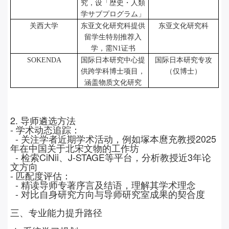
究，设「歴史・人類
学サブプログラム」
关西大学
东亚文化研究科提供
东亚文化研究科
留学生特别推荐入
学，需
N1
证书
SOKENDA
国际日本研究中心提
国际日本研究专攻
供跨学科博士项目，
（仅博士）
涵盖物质文化研究
2.
导师遴选方法
-
学术动态追踪：
-
关注学者近期学术活动，例如塚本麿充教授
2025
年在中国关于北宋文物的工作坊
-
检索
CiNii
、
J-STAGE
等平台，分析教授近
3
年论
文方向
-
匹配度评估：
-
精读导师专著序言及结语，理解其学术理念
-
对比自身研究方向与导师研究室成果的契合度
三、专业能力提升路径