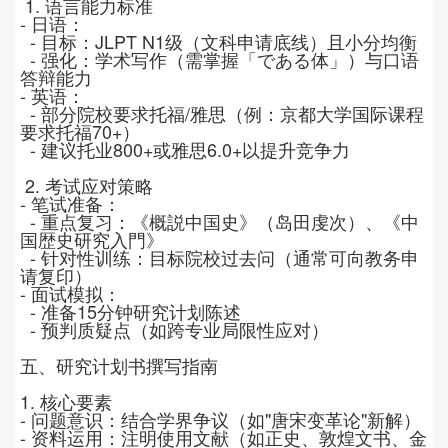
1.
语言能力标准
-
日语：
-
目标：
JLPT N1
级（文科申请底线）且小分均衡
-
强化：学术写作（需掌握「である体」）与口语
答辩能力
-
英语：
-
部分院校要求托福
/
雅思（例：京都大学国际课程
要求托福
70+
）
-
建议托业
800+
或雅思
6.0+
以提升竞争力
2.
考试应对策略
-
笔试准备：
-
重点复习：《概説中国史》（岛田虔次）、《中
国歴史研究入門》
-
针对性训练：目标院校过去问（通常可向教务申
请复印）
-
面试模拟：
-
准备
15
分钟研究计划陈述
-
预判质疑点（如跨专业局限性应对）
五、研究计划书撰写指南
1.
核心要素
-
问题意识：结合学界争议（如
"
唐宋变革论
"
新解）
-
资料运用：注明使用文献（如正史、敦煌文书、金