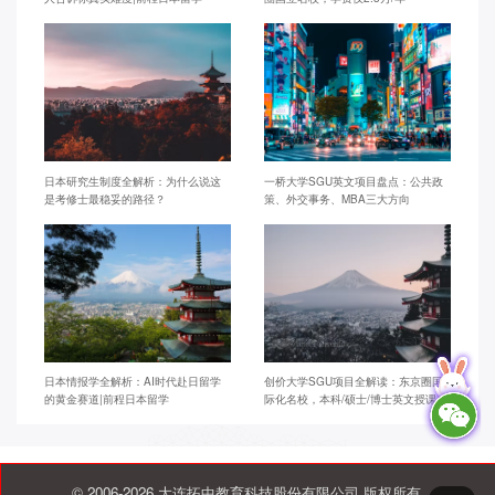
日本研究生制度全解析：为什么说这
一桥大学SGU英文项目盘点：公共政
是考修士最稳妥的路径？
策、外交事务、MBA三大方向
日本情报学全解析：AI时代赴日留学
创价大学SGU项目全解读：东京圈国
的黄金赛道|前程日本留学
际化名校，本科/硕士/博士英文授课
© 2006-2026 大连拓中教育科技股份有限公司 版权所有.