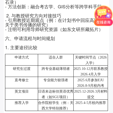
石录）
-
方法创新：融合考古学、
GIS
分析等跨学科手段
2.
与教授研究方向对接技巧
-
引用教授近期观点（例：在计划书中回应高田宗平
关于类书传播的研究）
-
注明可利用导师研究资源（如东文研所藏拓片）
六、申请流程与时间规划
1.
主要途径比较
申请方式
适合人群
关键时间节点（
2026
入学）
研究生过渡
跨专业基础薄弱者
2025.10-12
月联系教授
2026.4
月入学
直考修士
专业能力较强者
2025.6
月参加
EJU
2026.8-9
月校内考
英文项目
日语未达标但英语优秀
2025.12-2026.3
月材料
者（如
SGU
项目）
提交
推荐入学
合作院校学生（例：关
2025.4-5
月校内推荐
西大学特别推荐）