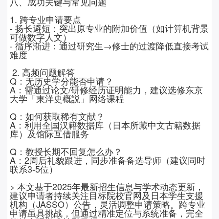
八、成功关键与常见问题
1.
跨专业申请要点
-
扬长避短：突出原专业的附加价值（如计算机背景
可做数字人文）
-
循序渐进：通过研究生→修士的过渡降低直接考试
难度
2.
高频问题解答
Q
：无历史学分能否申请？
A
：需通过论文
/
研修经历证明能力，建议选修东京
大学「東洋史概説」网络课程
Q
：如何获取稀有文献？
A
：利用全国汉籍数据库（日本所藏中文古籍数据
库）及馆际互借服务
Q
：教授长期不回复怎么办？
A
：
2
周后礼貌跟进，同步准备备选导师（建议同时
联系
3-5
位）
>
本文基于
2025
年最新招生信息与学术动态更新，
建议申请者持续关注目标院校官网及日本学生支援
机构（
JASSO
）公告，灵活调整申请策略。跨专业
申请虽具挑战，但通过精准定位与系统准备，完全