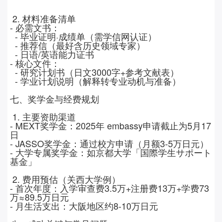
2.
材料准备清单
-
必需文书：
-
毕业证明·成绩单（需学信网认证）
-
推荐信（最好含历史领域专家）
-
日语
/
英语能力证书
-
核心文件：
-
研究计划书（日文
3000
字
+
参考文献表）
-
学业计划说明（解释转专业动机与准备）
七、奖学金与经费规划
1.
主要资助渠道
- MEXT
奖学金：
2025
年
embassy
申请截止为
5
月
17
日
- JASSO
奖学金：通过校方申请（月额
3-5
万日元）
-
大学专属奖学金：如京都大学「国際学生サポート
基金」
2.
费用预估（关西大学例）
-
首次年度：入学审查费
3.5
万
+
注册费
13
万
+
学费
73
万≈
89.5
万日元
-
月生活支出：大阪地区约
8-10
万日元