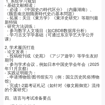
1.
系统学习规划
-
基础文献精读：
-
必读：《中国史の時代区分》（内藤湖南）、
《魏晋南北朝隋唐時代史の基本問題》
-
拓展：关注《東方学》《東洋史研究》等期刊最
新特辑
-
研究方法训练：
-
参与数字人文项目（如
CBDB
数据库分析）
-
学习古文字学基础（可通过东京学艺大学公开
课）
2.
学术履历打造
-
论文发表：
-
投稿校刊或《史苑》《アジア遊学》等学生友好
期刊
-
参与学术会议，例如日本中国史学会年会（
2025
年
11
月京都）
-
实践证明能力：
-
申请博物馆
/
图书馆实习（例：国立历史民俗博物
馆）
-
完成
1-2
篇考证札记（如针对《修文殿御览》流传
的个案研究）
四、语言与考试准备要点