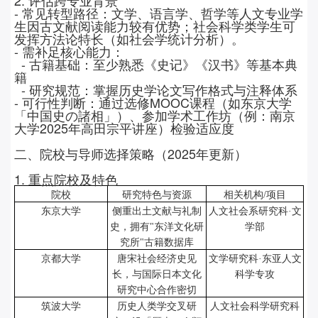
-
常见转型路径：文学、语言学、哲学等人文专业学
生因古文献阅读能力较有优势；社会科学类学生可
发挥方法论特长（如社会学统计分析）。
-
需补足核心能力：
-
古籍基础：至少熟悉《史记》《汉书》等基本典
籍
-
研究规范：掌握历史学论文写作格式与注释体系
-
可行性判断：通过选修
MOOC
课程（如东京大学
「中国史の諸相」）、参加学术工作坊（例：南京
大学
2025
年高田宗平讲座）检验适应度
二、院校与导师选择策略（
2025
年更新）
1. 重点院校及特色
院校
研究特色与资源
相关机构
/
项目
东京大学
侧重出土文献与礼制
人文社会系研究科
·文
史，拥有
"
东洋文化研
学部
究所
"
古籍数据库
京都大学
唐宋社会经济史见
文学研究科
·东亚人文
长，与国际日本文化
科学专攻
研究中心合作密切
筑波大学
历史人类学交叉研
人文社会科学研究科