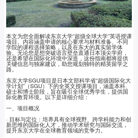
本文为您全面解读东京大学“超级全球大学”英语授课
项目。内容涵盖申请的核心要求与材料准备、不同
学院的课程选择策略，以及在东大的真实留学体
验。无论您是想突破语言壁垒直通日本顶尖学府，
还是希望在国际化环境中深造，这份指南都将提供
关键信息与独家建议，助您规划独特的精英留学之
路。
东京大学
SGU
项目是日本文部科学省“超级国际化大
学计划”（
SGU
）下的全英文授课项目，涵盖本科、
硕士和博士阶段，旨在吸引全球优秀学生，提供国
际化教育环境。以下是详细介绍：
一、项目概况
· 目标与定位：培养具有全球视野、跨学科能力和创
新思维的国际化人才，推动学术研究与国际交流，
提升东京大学在全球教育领域的竞争力。