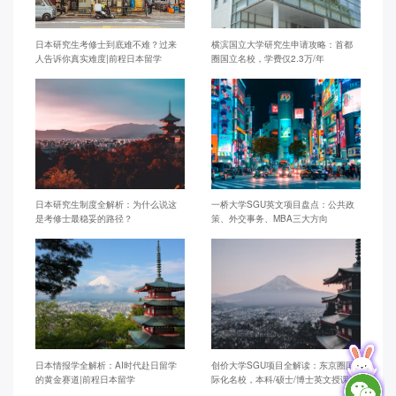
日本研究生考修士到底难不难？过来
横滨国立大学研究生申请攻略：首都
人告诉你真实难度|前程日本留学
圈国立名校，学费仅2.3万/年
日本研究生制度全解析：为什么说这
一桥大学SGU英文项目盘点：公共政
是考修士最稳妥的路径？
策、外交事务、MBA三大方向
日本情报学全解析：AI时代赴日留学
创价大学SGU项目全解读：东京圈国
的黄金赛道|前程日本留学
际化名校，本科/硕士/博士英文授课