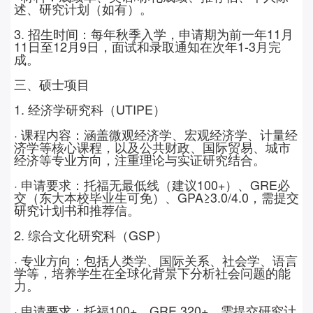
述、研究计划（如有）。
3.
招生时间：每年秋季入学，申请期为前一年
11
月
11
日至
12
月
9
日，面试和录取通知在次年
1-3
月完
成。
三、硕士项目
1.
经济学研究科（
UTIPE
）
· 课程内容：涵盖微观经济学、宏观经济学、计量经
济学等核心课程，以及公共财政、国际贸易、城市
经济等专业方向，注重理论与实证研究结合。
· 申请要求：托福无最低线（建议
100+
）、
GRE
必
交（东大本校毕业生可免）、
GPA
≥
3.0/4.0
，需提交
研究计划书和推荐信。
2.
综合文化研究科（
GSP
）
· 专业方向：包括人类学、国际关系、社会学、语言
学等，培养学生在全球化背景下分析社会问题的能
力。
· 申请要求：托福
100+
、
GRE 320+
，需提交研究计