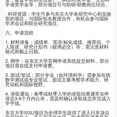
学省奖学金等，部分项目可与助研
/
助教岗位结合。
· 科研资源：学生可参与东京大学各研究中心和实验
室的项目，与国际知名教授合作，有机会参与国际
学术会议和联合研究项目。
六、申请流程
1.
材料准备：成绩单、英语
/
标化成绩、推荐信、个
人陈述、研究计划书（硕博必交）等，需注意材料
格式和截止日期。
2. 网申：在东京大学官网申请系统提交材料，部分
项目需在线支付申请费。
3.
面试
/
笔试：部分专业（如环境科学）需参加在线
数学测试或专业笔试，面试主要考察学术能力、研
究动机和国际视野。
4.
录取通知：春季或秋季入学的录取结果通常在申
请后
3-6
个月内公布，需及时确认录取状态并完成入
学手续。
东京大学
SGU
项目为全球学生提供了进入日本顶尖