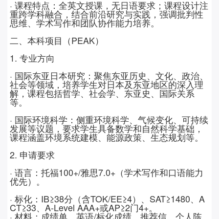
· 课程特点：全英文授课，无日语要求；课程设计注
重跨学科融合，结合前沿研究与实践，强调批判性
思维、学术写作和团队协作能力培养。
二、
本科项目（
PEAK
）
1. 专业方向
· 国际东亚日本研究：聚焦东亚历史、文化、政治、
社会等领域，培养学生对日本及东亚地区的深入理
解，课程包括哲学、社会学、东亚史、国际关系
等。
· 国际环境科学：侧重环境科学、气候变化、可持续
发展等议题，要求学生具备数学和自然科学基础，
课程涵盖环境系统建模、能源政策、生态规划等。
2. 申请要求
· 语言：托福
100+/
雅思
7.0+
（学术写作和口语能力
优先）。
· 标化：
IB
≥
38
分（含
TOK/EE
≥
4
）、
SAT
≥
1480
、
A
CT
≥
33
、
A-Level AAA+
或
AP
≥
2
门
4+
。
· 材料：成绩单、英语
/
标化成绩、推荐信、个人陈