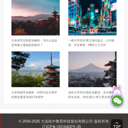
日本研究生制度全解析：为什么说这
一桥大学SGU英文项目盘点：公共政
是考修士最稳妥的路径？
策、外交事务、MBA三大方向
日本情报学全解析：AI时代赴日留学
创价大学SGU项目全解读：东京圈国
的黄金赛道|前程日本留学
际化名校，本科/硕士/博士英文授课
© 2006-2026 大连拓中教育科技股份有限公司 版权所有.
辽ICP备12016402号-35