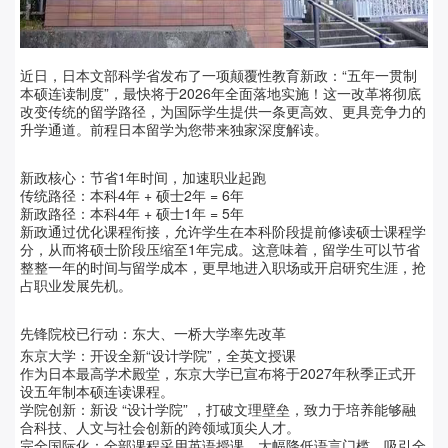
近日，日本文部科学省发布了一项颠覆性教育新政：“五年一贯制
本硕连读制度”，最快将于2026年全面落地实施！这一改革将彻底
改变传统的留学路径，为国际学生提供一条更高效、更具竞争力的
升学通道。前程日本留学为您带来独家深度解读。
新政核心：节省1年时间，加速职业起跑
传统路径：本科4年 + 硕士2年 = 6年
新政路径：本科4年 + 硕士1年 = 5年
新政通过优化课程衔接，允许学生在本科阶段提前修读硕士课程学
分，从而将硕士阶段压缩至1年完成。这意味着，留学生可以节省
整整一年的时间与留学成本，更早地进入职场或开启研究生涯，抢
占职业发展先机。
先锋院校已行动：东大、一桥大学率先改革
东京大学：开设全新“设计学院”，全英文授课
作为日本最高学术殿堂，东京大学已宣布将于2027年秋季正式开
设五年制本硕连读课程。
学院创新：新设 “设计学院” ，打破文理壁垒，致力于培养能够融
合科技、人文与社会创新的跨领域顶尖人才。
完全国际化：全部课程采用英语授课，大幅降低语言门槛，吸引全