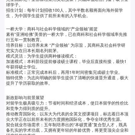
球学子。
招生计划：每年计划招收100人，其中半数名额将面向海外留学
生，为中国学生提供了前所未有的入学机会。
一桥大学：商科与社会科学领域的“产业领袖”摇篮
素有“亚洲哈佛”美誉的一桥大学，已在商科和社会科学领域率先推
行五年一贯制教育。
培养目标：以培养未来 “产业领袖” 为宗旨，其商科及社会科学研
究实力在日本长期名列前茅。
模式灵活：为学生提供两种修读模式：
加速模式：本科阶段提前修读硕士课程，毕业后直接衔接，最快1
年获得硕士学位。
标准模式：正常完成本科后，再用1年时间密集完成硕士学业。
独特优势：为志向明确的留学生提供了清晰的快速晋升通道，极大
提升了学历获取的效率。
新政影响与前景展望
对留学生极具吸引力：节省时间和经济成本，使日本留学的性价比
和竞争力得到质的提升。
推动教育国际化：以东大为代表的全英文授课项目，标志着日本顶
尖大学正在以前所未有的力度拥抱国际化，争夺全球优秀生源。
契合就业市场需求：五年制培养出的“本硕贯通”复合型人才，既具
备扎实的学术功底，又拥有更年轻的年龄优势，将更受顶尖企业和