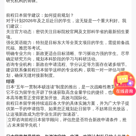
研究机构的青睐。
前程日本留学建议：如何提前规划？
对于计划2026年及之后赴日的学生，这无疑是一个重大利好。我
们建议：
关注官方动态：密切关注目标院校官网及文部科学省的最新招生要
项。
强化英语能力：特别是目标东大等全英文项目的学生，需提前备战
托福、雅思等考试。
明确专业方向：新政更适合目标清晰、学习驱动力强的学生。尽早
确定研究方向，规划本科阶段的学习与科研活动。
咨询专业机构：新政在申请流程、学分认定等方面存在诸多细节。
建议联系像前程日本留学这样的专业机构，获取一对一评估与规
划，确保无缝对接新制度。
结语
日本“五年一贯制本硕连读”制度的推出，是一次战略性教育改革。
它不仅为留学生开辟了快速获取高含金量学位的捷径，也昭示着日
本高等教育正变得更加开放、高效与国际化。
前程日本留学将持续追踪各大学的具体实施方案，并为广大学子提
供第一手的申请指导。如果您正规划赴日留学，不妨将目光放远，
让这项新政成为您学业生涯的“加速器”。
立即咨询前程日本留学顾问，评估您是否符合新政申请条件，抢
占未来留学先机！