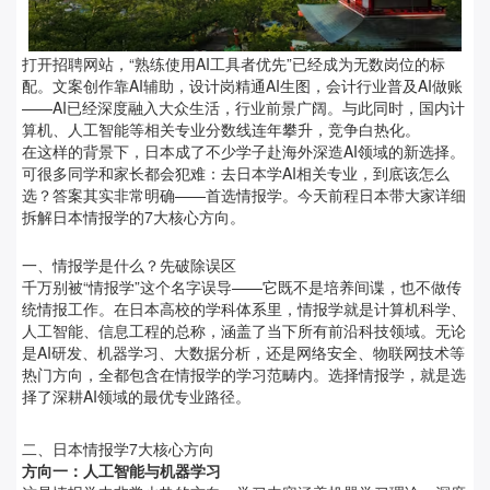
打开招聘网站，“熟练使用AI工具者优先”已经成为无数岗位的标
配。文案创作靠AI辅助，设计岗精通AI生图，会计行业普及AI做账
——AI已经深度融入大众生活，行业前景广阔。与此同时，国内计
算机、人工智能等相关专业分数线连年攀升，竞争白热化。
在这样的背景下，日本成了不少学子赴海外深造AI领域的新选择。
可很多同学和家长都会犯难：去日本学AI相关专业，到底该怎么
选？答案其实非常明确——首选情报学。今天前程日本带大家详细
拆解日本情报学的7大核心方向。
一、情报学是什么？先破除误区
千万别被“情报学”这个名字误导——它既不是培养间谍，也不做传
统情报工作。在日本高校的学科体系里，情报学就是计算机科学、
人工智能、信息工程的总称，涵盖了当下所有前沿科技领域。无论
是AI研发、机器学习、大数据分析，还是网络安全、物联网技术等
热门方向，全都包含在情报学的学习范畴内。选择情报学，就是选
择了深耕AI领域的最优专业路径。
二、日本情报学7大核心方向
方向一：人工智能与机器学习