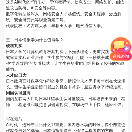
这是AI时代的“守门人”。学习密码学、信息安全、网络防护、侧信
道攻击防御、AI安全等内容。
数字化转型越深入，网络安全人才越值钱。安全工程师、渗透测
试、安全研究员等职业前景广阔。
代表院校：名古屋大学、早稻田大学、电气通信大学。
三、日本情报学为什么值得学？
硬核扎实
日本大学的计算机教育极其扎实，不光学理论，更重实践。很多研
究室直接和企业合作，学生参与的项目可能下一秒就变成产品。这
种“学以致用”的培养模式，让学生在毕业时已经具备了较强的实战
能力。
人才缺口大
日本政府面对数字化转型的刚需，情报学人才需求每年都在快速增
长。留学生毕业后留日就业的机会非常多，且薪资水平持续走高。
回国认可度高
国内互联网大厂对日本IT留学生认可度较高。日本培养出来的工程
师，工程思维和规范意识普遍扎实，在职场中上手快、适应性强。
写在最后
AI时代，选对专业比什么都重要。国内卷不动的时候，换个赛道也
许就是最好的选择。日本情报学是当下值得认真考虑的方向——硬