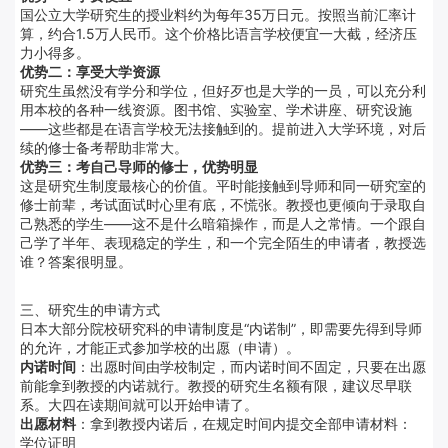
国公立大学研究生的授业料约为每年35万日元。按照当前汇率计
算，约合1.5万人民币。这个价格比语言学校便宜一大截，经济压
力小得多。
优势二：享受大学资源
研究生虽然没有学分和学位，但好歹也是大学的一员，可以充分利
用本校的各种一线资源。图书馆、实验室、学术讲座、研究设施
——这些都是在语言学校无法接触到的。提前进入大学环境，对后
续的修士备考帮助非常大。
优势三：考自己导师的修士，优势明显
这是研究生制度最核心的价值。平时能接触到导师和同一研究室的
修士前辈，考试面试时心里有底，不慌张。教授也更倾向于录取自
己熟悉的学生——这不是什么暗箱操作，而是人之常情。一个跟自
己学了半年、表现稳定的学生，和一个完全陌生的申请者，教授选
谁？答案很明显。
三、研究生的申请方式
日本大部分院校研究科的申请制度是“内诺制”，即需要先得到导师
的允许，才能正式参加学校的出愿（申请）。
内诺时间
：出愿时间由学校制定，而内诺时间不固定，只要在出愿
前能拿到教授的内诺就行。教授的研究生名额有限，建议尽早联
系。大四在读期间就可以开始申请了。
出愿材料
：拿到教授内诺后，在规定时间内提交全部申请材料：
学位证明