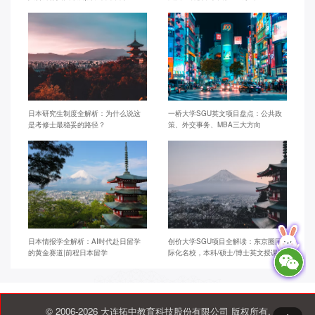
日本研究生制度全解析：为什么说这
一桥大学SGU英文项目盘点：公共政
是考修士最稳妥的路径？
策、外交事务、MBA三大方向
日本情报学全解析：AI时代赴日留学
创价大学SGU项目全解读：东京圈国
的黄金赛道|前程日本留学
际化名校，本科/硕士/博士英文授课
© 2006-2026 大连拓中教育科技股份有限公司 版权所有.