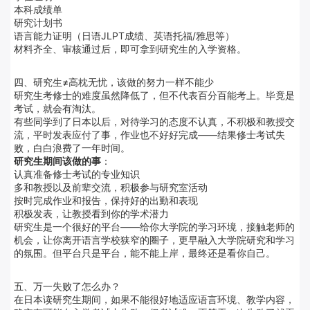
本科成绩单
研究计划书
语言能力证明（日语JLPT成绩、英语托福/雅思等）
材料齐全、审核通过后，即可拿到研究生的入学资格。
四、研究生≠高枕无忧，该做的努力一样不能少
研究生考修士的难度虽然降低了，但不代表百分百能考上。毕竟是
考试，就会有淘汰。
有些同学到了日本以后，对待学习的态度不认真，不积极和教授交
流，平时发表应付了事，作业也不好好完成——结果修士考试失
败，白白浪费了一年时间。
研究生期间该做的事
：
认真准备修士考试的专业知识
多和教授以及前辈交流，积极参与研究室活动
按时完成作业和报告，保持好的出勤和表现
积极发表，让教授看到你的学术潜力
研究生是一个很好的平台——给你大学院的学习环境，接触老师的
机会，让你离开语言学校狭窄的圈子，更早融入大学院研究和学习
的氛围。但平台只是平台，能不能上岸，最终还是看你自己。
五、万一失败了怎么办？
在日本读研究生期间，如果不能很好地适应语言环境、教学内容，