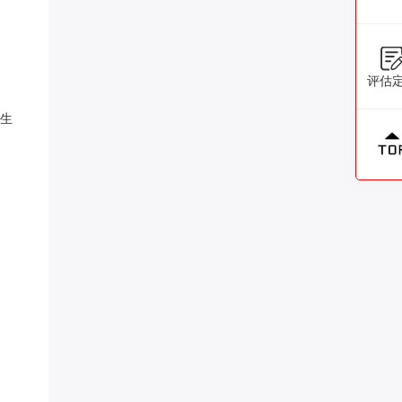
评估
究生