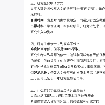
三、研究生的申请方式
日本大部分国公立大学的研究科采用“内诺制”：先
愿材料。
套磁时间
：出愿时间由学校规定，内诺没有固定截
出愿材料
：学位证明、本科成绩单、研究计划书、语
研究生入学资格。
四、研究生考修士，到底难不难？
难度比直考低，但不是100%录取。
研究生考自己导师的修士，笔试和面试都有天然优
的老师。但前提是：你在研究生期间表现良好，态
有些同学拿到研究生offer后放松警惕，出勤率
但好消息是
：多数大学每年有两次修士考试（夏季
上，还可以延长一年研究生签证再考。
五、什么样的学生适合走研究生路径？
日语达到N2以上，但距离修士直考还有差距
希望提前进入目标研究室，熟悉教授和研究方向