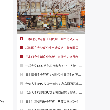
1
日本研究生考修士到底难不难？过来人告诉你真实难度|前程日本留学
2
横滨国立大学研究生申请攻略：首都圈国立名校，学费仅2.3万/年
3
日本研究生制度全解析：为什么说这是考修士最稳妥的路径？
4
一桥大学SGU英文项目盘点：公共政策、外交事务、MBA三大方向
5
日本情报学全解析：AI时代赴日留学的黄金赛道|前程日本留学
6
创价大学SGU项目全解读：东京圈国际化名校，本科/硕士/博士英文授课
7
福岛大学硕博SGU英文项目解读：聚焦共生系统与人间发达，英语直申
8
日本计算机强校全解析：从顶尖国立到特色专精，选对赛道少走弯路
前程