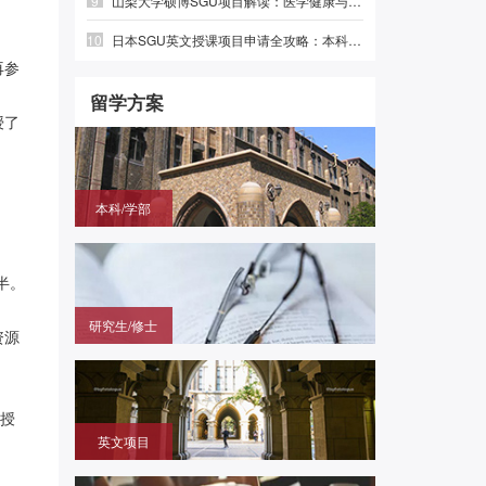
9
山梨大学硕博SGU项目解读：医学健康与绿色光电，英语直申
10
日本SGU英文授课项目申请全攻略：本科、硕士时间线与避坑指南
再参
留学方案
授了
本科/学部
国内高中毕业，需赴日参加留学生考试（EJU)，再
申请目标大学
半。
研究生/修士
资源
无需笔试，在国内通过申请的方式拿到进入日本大学
研究科就读的offer
教授
英文项目
（SGU/G30）无需日语，在国内用英语成绩直申日