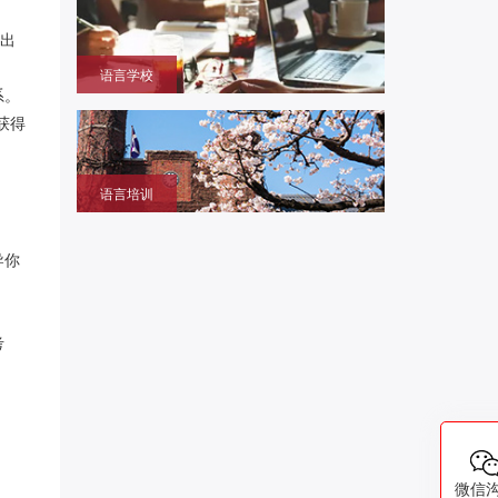
本大学学部/修士/博士课程
交出
语言学校
系。
获取留学签证赴日同时提升语言成绩的环境，作为升
获得
学考试过渡阶段
语言培训
提升日语、英语能力，包括口语、听力、写作等，特
设留学预备班课
导你
考
微信