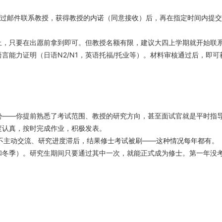
通过邮件联系教授，获得教授的内诺（同意接收）后，再在指定时间内提
止，只要在出愿前拿到即可。但教授名额有限，建议大四上学期就开始联
言能力证明（日语N2/N1，英语托福/托业等）。材料审核通过后，即可
势——你提前熟悉了考试范围、教授的研究方向，甚至面试官就是平时指
度认真，按时完成作业，积极发表。
低、不主动交流、研究进度滞后，结果修士考试被刷——这种情况每年都有。
和冬季）。研究生期间只要通过其中一次，就能正式成为修士。第一年没