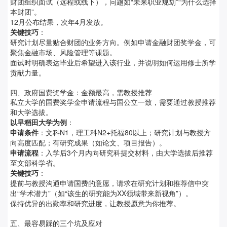
财团组织面试（远程或线下），问题如“未来职业规划”“为什么选择
本财团”。
12月公布结果，次年4月发放。
关键技巧
：
研究计划尽量贴合财团的业务方向。例如申请金融财团奖学金，可
聚焦金融市场、风险管理等课题。
面试时明确表达毕业后希望进入该行业，并说明如何运用修士所学
贡献力量。
四、政府国费奖学金：金额最高，需教授推荐
私立大学的国费奖学金申请流程与国公立一致，需要通过教授推荐
和大学选拔。
以早稻田大学为例
：
申请条件
：文科N1，理工科N2+托福80以上；研究计划与教授方
向高度匹配；有研究成果（如论文、项目报告）。
申请流程
：入学后3个月内向研究科提交材料，由大学选拔后推荐
至文部科学省。
关键技巧
：
提前与教授沟通申请国费的意愿，请求在研究计划和推荐信中突
出“学术潜力”（如“该生的研究能为XX领域带来新视角”）。
保持优异的出勤率和研究进度，让教授愿意为你推荐。
五、最容易踩的三个坑及应对