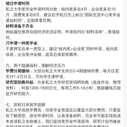
错过申请时间
私立大学奖学金申请时间分散：校内奖多在4月，企业奖多在10
月，国费奖多在6月。建议在手机日历上标注“国际交流中心奖学金
通知时间”，定期查看官网。
材料准备不齐全
例如漏交推荐信或经济状况证明。申请前列出“材料清单”，逐项核
对。
只申请一种奖学金
不要押宝在单一类型上。建议“校内奖+企业奖”同时申请，校内奖
保底，企业奖冲金额，提高总体获奖概率。
六、两个隐藏福利，缓解经济压力
学费分期缴纳
：大部分私立大学支持分2-4期缴纳学费，每月仅需
支付1-2万日元，可向学生课申请。
研究室助教补贴
：许多私立大学研究室招聘助教（批改作业、整理
资料），时薪1200-1500日元，每周工作5-10小时，既能赚钱又能
提升研究能力。
七、前程日本留学提醒
私立大学虽然学费高，但奖学金资源足以覆盖大部分费用。只要提
前了解类型、抓住申请时间、认真准备材料，完全有可能实现低成
本攻读私立名校修士。我们提供奖学金申请咨询、研究计划书修改
及面试模拟服务，欢迎联系前程日本留学老师获取免费评估。