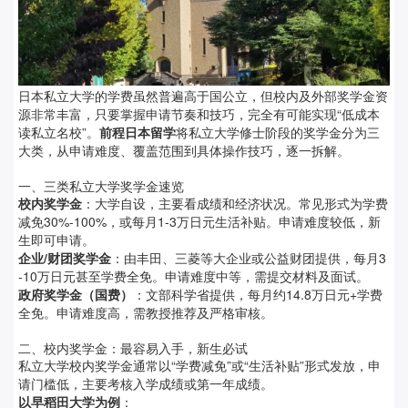
日本私立大学的学费虽然普遍高于国公立，但校内及外部奖学金资
源非常丰富，只要掌握申请节奏和技巧，完全有可能实现“低成本
读私立名校”。
前程日本留学
将私立大学修士阶段的奖学金分为三
大类，从申请难度、覆盖范围到具体操作技巧，逐一拆解。
一、三类私立大学奖学金速览
校内奖学金
：大学自设，主要看成绩和经济状况。常见形式为学费
减免30%-100%，或每月1-3万日元生活补贴。申请难度较低，新
生即可申请。
企业/财团奖学金
：由丰田、三菱等大企业或公益财团提供，每月3
-10万日元甚至学费全免。申请难度中等，需提交材料及面试。
政府奖学金（国费）
：文部科学省提供，每月约14.8万日元+学费
全免。申请难度高，需教授推荐及严格审核。
二、校内奖学金：最容易入手，新生必试
私立大学校内奖学金通常以“学费减免”或“生活补贴”形式发放，申
请门槛低，主要考核入学成绩或第一年成绩。
以早稻田大学为例
：