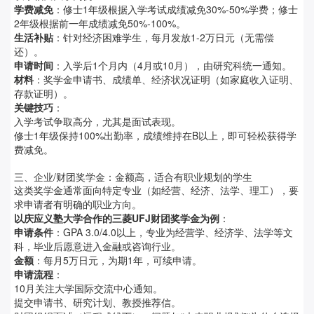
学费减免
：修士1年级根据入学考试成绩减免30%-50%学费；修士
2年级根据前一年成绩减免50%-100%。
生活补贴
：针对经济困难学生，每月发放1-2万日元（无需偿
还）。
申请时间
：入学后1个月内（4月或10月），由研究科统一通知。
材料
：奖学金申请书、成绩单、经济状况证明（如家庭收入证明、
存款证明）。
关键技巧
：
入学考试争取高分，尤其是面试表现。
修士1年级保持100%出勤率，成绩维持在B以上，即可轻松获得学
费减免。
三、企业/财团奖学金：金额高，适合有职业规划的学生
这类奖学金通常面向特定专业（如经营、经济、法学、理工），要
求申请者有明确的职业方向。
以庆应义塾大学合作的三菱UFJ财团奖学金为例
：
申请条件
：GPA 3.0/4.0以上，专业为经营学、经济学、法学等文
科，毕业后愿意进入金融或咨询行业。
金额
：每月5万日元，为期1年，可续申请。
申请流程
：
10月关注大学国际交流中心通知。
提交申请书、研究计划、教授推荐信。