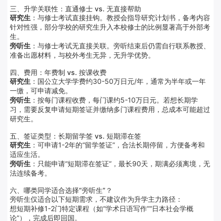
三、升学关联性：直通修士 vs. 无直接帮助
研究生
：与修士考试直接挂钩。教授会指导研究计划书，备考内容
针对性强，部分学校的研究生升入本校修士的比例显著高于外部考
生。
旁听生
：与修士考试无直接关联。旁听结束后仍需自行联系教授、
准备出愿材料，与校外考生无异，无升学优势。
四、费用：年费制 vs. 按课收费
研究生
：国公立大学学费约30-50万日元/年，通常为半年或一年
一缴，可申请减免。
旁听生
：按每门课程收费，每门课约5-10万日元。若想长期学
习，需要反复申请短期签证并缴纳多门课程费用，总成本可能超过
研究生。
五、签证类型：长期留学签 vs. 短期滞在签
研究生
：可申请1-2年的“留学签证”，合法长期停留，方便备考和
适应生活。
旁听生
：只能申请“短期滞在签证”，最长90天，期满必须离境，无
法连续备考。
六、哪类同学适合选择“旁听生”？
旁听生仅适合以下短期需求，不建议作为升学主力路径：
想短期补修1-2门特定课程（如“学术日语写作”“日本社会学概
论”），完成后即回国。