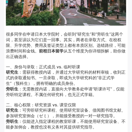
很多同学在申请日本大学院时，会听到“研究生”和“旁听生”这两个
词，甚至误以为它们是一回事。其实，两者在录取方式、在校权
限、升学优势、费用及签证类型上都有本质区别。选错路径，可能
浪费时间和金钱。
前程日本留学
从五个维度为你详细拆解，助你做
出正确选择。
一、身份与录取：正式成员 vs. 临时听课
研究生
：需获得教授内诺，并通过大学研究科的材料审核，收到正
式的录取通知书。一旦录取，即成为大学研究科的“非正式学
生”（预科生），拥有明确的成员身份。
旁听生
：无需教授内诺，直接向大学教务处申请“听课许可”，仅能
旁听特定课程。不属任何研究科，也无正式学籍。
二、核心权限：研究资源 vs. 课堂仅限
研究生
：可旁听研究科课程、使用研究室设备、借阅图书馆文献、
参加研究室例会（ゼミ），并能接受教授的一对一研究指导。
旁听生
：仅能进入指定课程的教室听课，不能使用研究室设备、不
能参加例会，教授也没有义务对其提供研究指导。