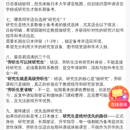
日语基础较弱，想先体验日本大学课堂氛围，但后续仍需申请语言
学校或研究生才能长期备考。
七、哪类同学适合选择“研究生”？
研究生是绝大多数修士备考者的最优选择，尤其适合以下情况：
目标明确，希望跟随特定教授做研究，并获得针对性的研究计划书
指导和考试信息。
需要长期在日本停留（1-2年），稳定备考并适应环境。
希望充分利用大学的研究室设备、图书馆资源和学术人脉。
八、最容易混淆的三个坑
“旁听生可以转研究生”
：错误。旁听生没有研究科身份，不能直接
转研究生，必须重新联系教授、提交申请材料，流程与校外考生完
全一样。
“研究生就是高级旁听生”
：错误。研究生的核心是“做研究”，旁听
课程只是辅助，真正的价值在于教授指导和研究室资源。
“旁听生更省钱”
：不一定。短期看来按课收费较低，但若想长期学
习，反复申请短期签证和缴纳多门课程费用，总花费可能高于研究
生，且无法获得升学优势。
九、最终建议：优先选择研究生
如果你的目标是考上日本修士，
研究生是绝对优先的路径
——正式
身份、研究资源、长期签证、升学指导，每一项都能为备考提供实
质性保障。旁听生仅适合短期补课或体验课堂，不能作为升学的主