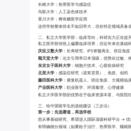
长崎大学：热带医学与感染症
鸟取大学：人工染色体技术
香川大学：稀有糖医学应用
这些学校整体排名不如旧帝大，但在特定领域具备
二、私立大学医学部：临床导向，科研实力正在提
私立医学部传统上偏重临床培养，但近年来在基础
庆应义塾大学
：长寿研究、iPS脊髓再生、癌症免疫
顺天堂大学
：论文引用率日本顶级，优势在过敏、
东京女子医科大学
：细胞片技术、心脏疾病研究
北里大学
：感染症研究（诺奖背景）、免疫、创药
藤田医科大学
：康复机器人、癌症免疫、大规模临
产业医科大学
：职业医学、环境毒理、心理健康
私立大学医学部的优势在于临床资源丰富、与医院
三、给中国留学生的选校建议（三步法）
第一步：先选赛道，再选学校
想从事基础研究、希望进入国际顶级科研平台 → 优
有明确细分领域（如重粒子治疗、热带医学、睡眠医