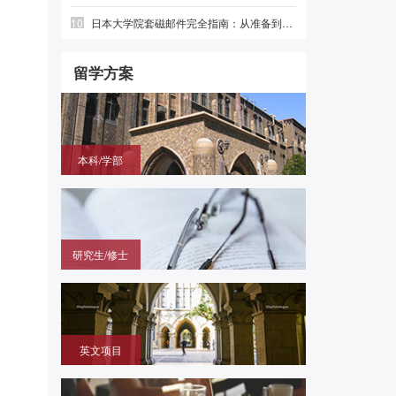
10
日本大学院套磁邮件完全指南：从准备到发送，教授想看到的都在这里
留学方案
本科/学部
国内高中毕业，需赴日参加留学生考试（EJU)，再
申请目标大学
研究生/修士
无需笔试，在国内通过申请的方式拿到进入日本大学
研究科就读的offer
英文项目
（SGU/G30）无需日语，在国内用英语成绩直申日
本大学学部/修士/博士课程