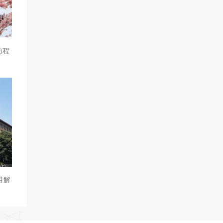
前程
目解