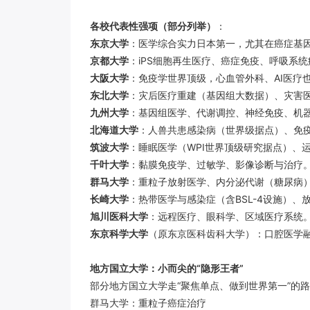
各校代表性强项（部分列举）
：
东京大学
：医学综合实力日本第一，尤其在癌症基
京都大学
：iPS细胞再生医疗、癌症免疫、呼吸系
大阪大学
：免疫学世界顶级，心血管外科、AI医疗
东北大学
：灾后医疗重建（基因组大数据）、灾害
九州大学
：基因组医学、代谢调控、神经免疫、机
北海道大学
：人兽共患感染病（世界级据点）、免
筑波大学
：睡眠医学（WPI世界顶级研究据点）、
千叶大学
：黏膜免疫学、过敏学、影像诊断与治疗
群马大学
：重粒子放射医学、内分泌代谢（糖尿病
长崎大学
：热带医学与感染症（含BSL-4设施）、
旭川医科大学
：远程医疗、眼科学、区域医疗系统
东京科学大学
（原东京医科齿科大学）：口腔医学
地方国立大学：小而尖的“隐形王者”
部分地方国立大学走“聚焦单点、做到世界第一”的
群马大学：重粒子癌症治疗