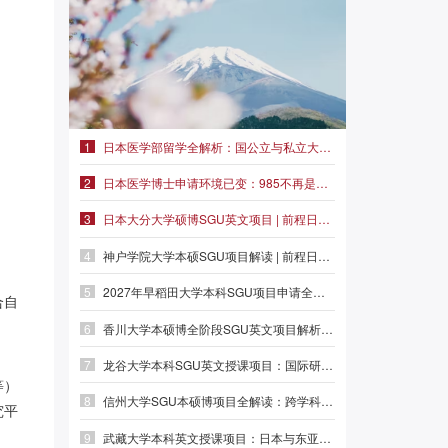
1
日本医学部留学全解析：国公立与私立大学特色分野|前程日本留学
2
日本医学博士申请环境已变：985不再是保险| 前程日本留学
3
日本大分大学硕博SGU英文项目 | 前程日本SGU英文项目
4
神户学院大学本硕SGU项目解读 | 前程日本SGU英文项目
5
2027年早稻田大学本科SGU项目申请全解析| 前程日本SGU项目
合自
6
香川大学本硕博全阶段SGU英文项目解析 | 前程日本SGU英文项目
7
龙谷大学本科SGU英文授课项目：国际研究学部，佛教文化与全球视野融合
等）
8
信州大学SGU本硕博项目全解读：跨学科本科、纤维学旗舰、医学与环境前沿
究平
9
武藏大学本科英文授课项目：日本与东亚研究（经济学学位）| 日本SGU项目