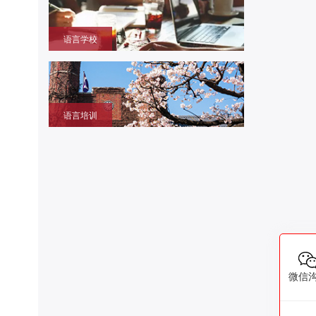
语言学校
获取留学签证赴日同时提升语言成绩的环境，作为升
学考试过渡阶段
语言培训
提升日语、英语能力，包括口语、听力、写作等，特
设留学预备班课
微信