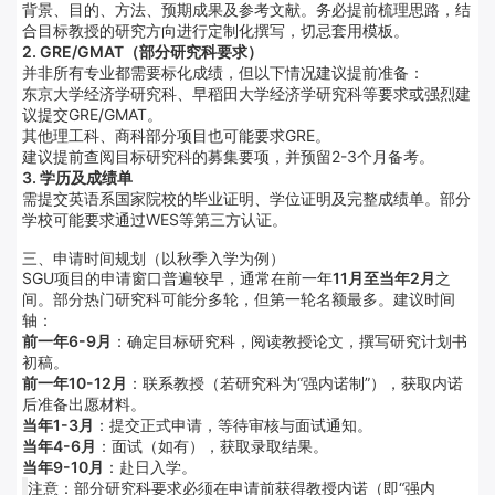
背景、目的、方法、预期成果及参考文献。务必提前梳理思路，结
合目标教授的研究方向进行定制化撰写，切忌套用模板。
2. GRE/GMAT（部分研究科要求）
并非所有专业都需要标化成绩，但以下情况建议提前准备：
东京大学经济学研究科、早稻田大学经济学研究科等要求或强烈建
议提交GRE/GMAT。
其他理工科、商科部分项目也可能要求GRE。
建议提前查阅目标研究科的募集要项，并预留2-3个月备考。
3. 学历及成绩单
需提交英语系国家院校的毕业证明、学位证明及完整成绩单。部分
学校可能要求通过WES等第三方认证。
三、申请时间规划（以秋季入学为例）
SGU项目的申请窗口普遍较早，通常在前一年
11月至当年2月
之
间。部分热门研究科可能分多轮，但第一轮名额最多。建议时间
轴：
前一年6-9月
：确定目标研究科，阅读教授论文，撰写研究计划书
初稿。
前一年10-12月
：联系教授（若研究科为“强内诺制”），获取内诺
后准备出愿材料。
当年1-3月
：提交正式申请，等待审核与面试通知。
当年4-6月
：面试（如有），获取录取结果。
当年9-10月
：赴日入学。
注意：部分研究科要求必须在申请前获得教授内诺（即“强内