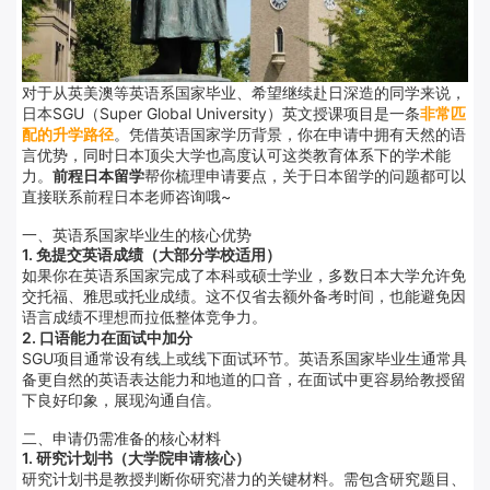
对于从英美澳等英语系国家毕业、希望继续赴日深造的同学来说，
日本SGU（Super Global University）英文授课项目是一条
非常匹
配的升学路径
。凭借英语国家学历背景，你在申请中拥有天然的语
言优势，同时日本顶尖大学也高度认可这类教育体系下的学术能
力。
前程日本留学
帮你梳理申请要点，关于日本留学的问题都可以
直接联系前程日本老师咨询哦~
一、英语系国家毕业生的核心优势
1. 免提交英语成绩（大部分学校适用）
如果你在英语系国家完成了本科或硕士学业，多数日本大学允许免
交托福、雅思或托业成绩。这不仅省去额外备考时间，也能避免因
语言成绩不理想而拉低整体竞争力。
2. 口语能力在面试中加分
SGU项目通常设有线上或线下面试环节。英语系国家毕业生通常具
备更自然的英语表达能力和地道的口音，在面试中更容易给教授留
下良好印象，展现沟通自信。
二、申请仍需准备的核心材料
1. 研究计划书（大学院申请核心）
研究计划书是教授判断你研究潜力的关键材料。需包含研究题目、