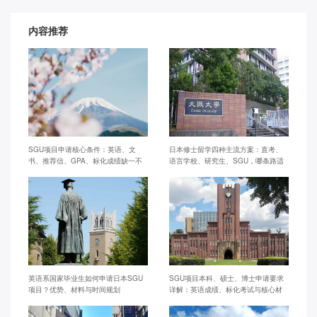
内容推荐
SGU项目申请核心条件：英语、文
日本修士留学四种主流方案：直考、
书、推荐信、GPA、标化成绩缺一不
语言学校、研究生、SGU，哪条路适
可
合你？
英语系国家毕业生如何申请日本SGU
SGU项目本科、硕士、博士申请要求
项目？优势、材料与时间规划
详解：英语成绩、标化考试与核心材
料差异