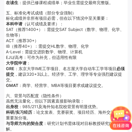
在读生
：提供已修课程成绩单；毕业生需提交最终完整版。
五、标准化考试成绩（部分专业强制）
标化成绩并非所有项目必需，但在以下情况中至关重要：
本科申请
（认可成绩及要求）：
SAT（推荐1400+）：需提交SAT Subject（数学、物理、化学、
生物等）
ACT（推荐30+）
IB（推荐40+）：需提交HL数学、物理、化学
A-Level：需提交进阶数学、物理、计算机
EJU/高考：可作为补充，但适用性有限
大学院申请
：
GRE
：东京大学IME工学项目、名古屋大学自动车工学等项目
必须
提交
，建议320+3以上。经济学、工学、理学等专业强烈建议提
交。
GMAT
：商学、经营学、MBA等项目要求或建议提交。
六、背景与匹配度（隐性条件）
虽然无法量化，但以下因素直接影响录取：
出身校
：985/211及海外知名院校背景有明显优势。
科研/实习经历
：论文发表、竞赛获奖、项目经历、海外交换等是
重要加分项。
与导师方向的契合度
：研究计划书需体现对目标教授研究的深入理
解。