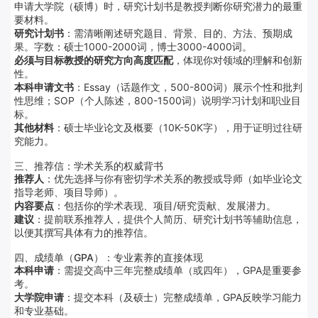
申请大学院（硕博）时，研究计划书是教授判断你研究潜力的最重
要材料。
研究计划书
：需清晰阐述研究题目、背景、目的、方法、预期成
果。字数：硕士1000-2000词，博士3000-4000词。
必须与目标教授的研究方向高度匹配
，体现你对领域的理解和创新
性。
本科申请文书
：Essay（话题作文，500-800词）展示个性和批判
性思维；SOP（个人陈述，800-1500词）说明学习计划和职业目
标。
其他材料
：硕士毕业论文及概要（10K-50K字），用于证明过往研
究能力。
三、推荐信：学术关系的权威背书
推荐人
：优先选择与你有密切学术关系的教授或导师（如毕业论文
指导老师、项目导师）。
内容要点
：包括你的学术表现、项目/研究贡献、发展潜力。
建议
：提前联系推荐人，提供个人简历、研究计划书等辅助信息，
以便其撰写具体有力的推荐信。
四、成绩单（GPA）：专业素养的直接体现
本科申请
：需提交高中三年完整成绩单（或四年），GPA是重要参
考。
大学院申请
：提交本科（及硕士）完整成绩单，GPA反映学习能力
和专业基础。