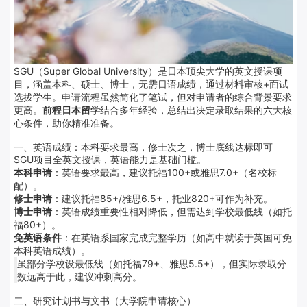
SGU（Super Global University）是日本顶尖大学的英文授课项
目，涵盖本科、硕士、博士，无需日语成绩，通过材料审核+面试
选拔学生。申请流程虽然简化了笔试，但对申请者的综合背景要求
更高。
前程日本留学
结合多年经验，总结出决定录取结果的六大核
心条件，助你精准准备。
一、英语成绩：本科要求最高，修士次之，博士底线达标即可
SGU项目全英文授课，英语能力是基础门槛。
本科申请
：英语要求最高，建议托福100+或雅思7.0+（名校标
配）。
修士申请
：建议托福85+/雅思6.5+，托业820+可作为补充。
博士申请
：英语成绩重要性相对降低，但需达到学校最低线（如托
福80+）。
免英语条件
：在英语系国家完成完整学历（如高中就读于英国可免
本科英语成绩）。
虽部分学校设最低线（如托福79+、雅思5.5+），但实际录取分
数远高于此，建议冲刺高分。
二、研究计划书与文书（大学院申请核心）