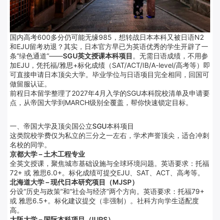
国内高考600多分仍可能无缘985，想转战日本本科又被日语N2
和EJU留考劝退？其实，日本官方早已为英语优秀的学生开辟了一
条“绿色通道”——
SGU英文授课本科项目
。无需日语成绩，不用参
加EJU，凭托福/雅思+标化成绩（SAT/ACT/IB/A-level/高考等）即
可直接申请日本顶尖大学。毕业学位与日语项目完全相同，回国可
做留服认证。
前程日本留学整理了2027年4月入学的SGU本科院校清单及申请要
点，从帝国大学到MARCH级别全覆盖，帮你快速锁定目标。
一、帝国大学及顶尖国公立SGU本科项目
这类院校学费仅为私立的三分之一左右，学术声誉顶尖，适合冲刺
名校的同学。
京都大学 – 土木工程专业
全英文授课，聚焦城市基础设施与全球环境问题。英语要求：托福
72+ 或 雅思6.0+。标化成绩可提交EJU、SAT、ACT、高考等。
北海道大学 – 现代日本研究项目（MJSP）
分设“历史与政策”和“社会与经济”两个方向。英语要求：托福79+
或 雅思6.5+。标化建议提交（非强制）。社科方向学生适配度
高。
大阪大学 – 国际本科项目（IUPS）