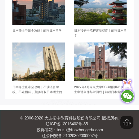
日本修士申请全攻略 | 前程日本留学
日本读研全流程避坑指南 | 前程日本留
学
日本修士直考全攻略｜不读语言学
2027年4月东京大学SGU项目IME修
校、不走预科，直接考取日本硕士的
士申请条件与时间线 | 前程日本留学
终极方案 | 前程日本留学
© 2006-2026 大连拓中教育科技股份有限公司 版权所有.
辽ICP备12016402号-35
投诉邮箱：tousu@tuozhongedu.com
辽公网安备 21020302000007号