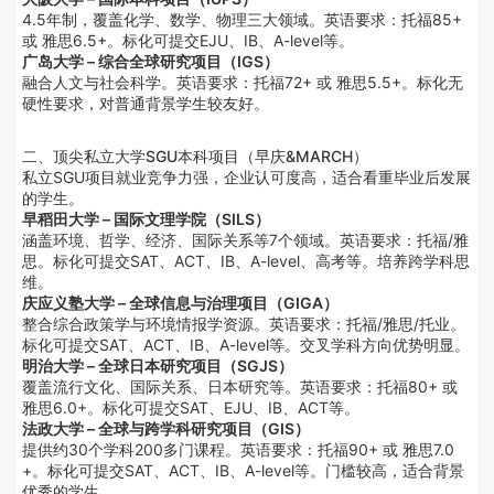
4.5年制，覆盖化学、数学、物理三大领域。英语要求：托福85+
或 雅思6.5+。标化可提交EJU、IB、A-level等。
广岛大学 – 综合全球研究项目（IGS）
融合人文与社会科学。英语要求：托福72+ 或 雅思5.5+。标化无
硬性要求，对普通背景学生较友好。
二、顶尖私立大学SGU本科项目（早庆&MARCH）
私立SGU项目就业竞争力强，企业认可度高，适合看重毕业后发展
的学生。
早稻田大学 – 国际文理学院（SILS）
涵盖环境、哲学、经济、国际关系等7个领域。英语要求：托福/雅
思。标化可提交SAT、ACT、IB、A-level、高考等。培养跨学科思
维。
庆应义塾大学 – 全球信息与治理项目（GIGA）
整合综合政策学与环境情报学资源。英语要求：托福/雅思/托业。
标化可提交SAT、ACT、IB、A-level等。交叉学科方向优势明显。
明治大学 – 全球日本研究项目（SGJS）
覆盖流行文化、国际关系、日本研究等。英语要求：托福80+ 或
雅思6.0+。标化可提交SAT、EJU、IB、ACT等。
法政大学 – 全球与跨学科研究项目（GIS）
提供约30个学科200多门课程。英语要求：托福90+ 或 雅思7.0
+。标化可提交SAT、ACT、IB、A-level等。门槛较高，适合背景
优秀的学生。