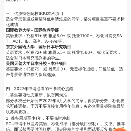
三、优质特色院校SGU本科项目
适合背景普通或希望降低申请难度的同学，部分项目甚至不要求标
化成绩。
国际教养大学 – 国际教养学部
英语要求：托福61+ 或 雅思6.0+ 或 托业1100+。标化可提交SA
T、ACT、IB、高考、A-level等。
东京外国语大学 – 国际日本研究项目
英语要求：托福72+ 或 雅思5.5+ 或 托业1560+。标化无要求，
适合对日本研究感兴趣的学生。
美国天普大学日本分校 – 本科项目
英语要求：托福79+ 或 雅思6.0+。无需标化成绩，门槛较低，适
合背景普通或作为保底选择。
四、2027年申请必看的三条核心提醒
1. 募集要项动态更新，以官网为准
部分学校已开始公布2027年4月入学的简章，但英语分数、标化要
求可能调整。千万不要直接套用往年信息，务必查看目标院校最新
版募集要项。
2. 准备周期至少1年，不要临时冲刺
SGU申请不只是考英语。标化成绩（部分项目强制）、文书、推荐
信、面试都需要时间打磨。顶尖院校的文书和面试要反复修改、模