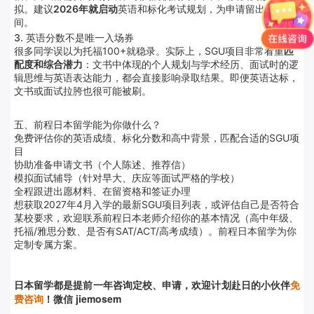
拟。建议
2026年就启动
英语和标化考试规划，为申请留出充足空
间。
3. 英语分数不是唯一入场券
很多同学误以为托福100+就稳录。实际上，SGU项目非常看重
匹
配度和综合潜力
：文书中体现的个人规划与学术经历、面试时的逻
辑思维与英语表达能力，都会直接影响录取结果。即便英语达标，
文书或面试拉胯也很可能被刷。
五、前程日本留学能为你做什么？
免费评估你的英语成绩、标化分数和高中背景，匹配合适的SGU项
目
协助准备申请文书（个人陈述、推荐信）
模拟面试辅导（针对早大、庆应等面试严格的学校）
全程跟进出愿材料、在留资格和签证办理
想获取2027年4月入学的最新SGU项目列表，或评估自己是否符合
某校要求，欢迎联系前程日本老师介绍你的基本情况（高中年级、
托福/雅思分数、是否有SAT/ACT/高考成绩）。前程日本留学为你
定制专属方案。
日本留学都是提前
一年咨询定校、申请，欢迎计划赴日的小伙伴
免
费咨询
！微信 jiemosem