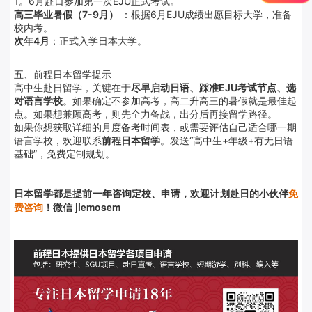
1。6月赴日参加第一次EJU正式考试。
高三毕业暑假（7-9月）
：根据6月EJU成绩出愿目标大学，准备
校内考。
次年4月
：正式入学日本大学。
五、前程日本留学提示
高中生赴日留学，关键在于
尽早启动日语、踩准EJU考试节点、选
对语言学校
。如果确定不参加高考，高二升高三的暑假就是最佳起
点。如果想兼顾高考，则先全力备战，出分后再接留学路径。
如果你想获取详细的月度备考时间表，或需要评估自己适合哪一期
语言学校，欢迎联系
前程日本留学
。发送“高中生+年级+有无日语
基础”，免费定制规划。
日本留学都是提前
一年咨询定校、申请，欢迎计划赴日的小伙伴
免
费咨询
！微信 jiemosem