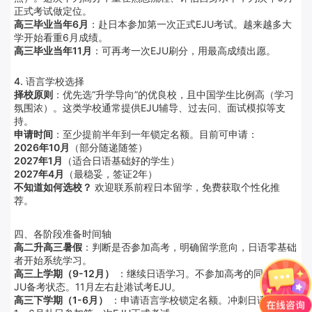
正式考试做定位。
高三毕业当年6月
：赴日本参加第一次正式EJU考试。越来越多大
学开始看重6月成绩。
高三毕业当年11月
：可再考一次EJU刷分，用最高成绩出愿。
4. 语言学校选择
择校原则
：优先选“升学导向”的优良校，且中国学生比例高（学习
氛围浓）。这类学校通常提供EJU辅导、过去问、面试模拟等支
持。
申请时间
：至少提前半年到一年锁定名额。目前可申请：
2026年10月
（部分随递随签）
2027年1月
（适合日语基础好的学生）
2027年4月
（最稳妥，签证2年）
不知道如何选校？
欢迎联系前程日本留学，免费获取个性化推
荐。
四、各阶段准备时间轴
高二升高三暑假
：判断是否参加高考，明确留学意向，日语零基础
者开始系统学习。
高三上学期（9-12月）
：继续日语学习。不参加高考的同学进入E
JU备考状态。11月左右赴港试考EJU。
高三下学期（1-6月）
：申请语言学校锁定名额。冲刺日语N2/N