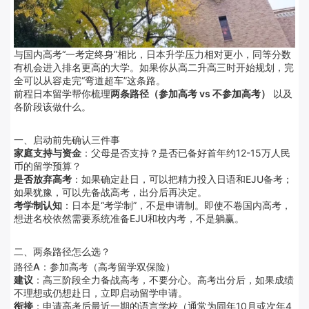
与国内高考“一考定终身”相比，日本升学压力相对更小，同等分数
有机会进入排名更高的大学。如果你从高二升高三时开始规划，完
全可以从容走完“弯道超车”这条路。
前程日本留学帮你梳理
两条路径（参加高考 vs 不参加高考）
以及
各阶段该做什么。
一、启动前先确认三件事
家庭支持与资金
：父母是否支持？是否已备好首年约12-15万人民
币的留学预算？
是否放弃高考
：如果确定赴日，可以把精力投入日语和EJU备考；
如果犹豫，可以先备战高考，出分后再决定。
考学制认知
：日本是“考学制”，不是申请制。即使不卷国内高考，
想进名校依然需要系统准备EJU和校内考，不是躺赢。
二、两条路径怎么选？
路径A：参加高考（高考留学双保险）
建议
：高三阶段全力备战高考，不要分心。高考出分后，如果成绩
不理想或仍想赴日，立即启动留学申请。
衔接
：申请高考后最近一期的语言学校（通常为同年10月或次年4