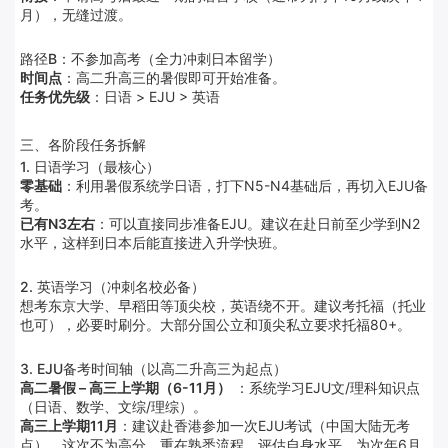
月），无缝过渡。
路径B：不参加高考（全力冲刺日本留学）
时间点
：高二升高三的暑假即可开始准备。
任务优先级
：日语 > EJU > 英语
三、各阶段任务拆解
1. 日语学习（最核心）
零基础
：利用暑假系统学日语，打下N5-N4基础后，再切入EJU备
考。
已有N3左右
：可以直接同步准备EJU。建议在赴日前至少学到N2
水平，这样到日本后能直接进入升学快班。
2. 英语学习（冲刺名校必备）
想考东京大学、早稻田等顶尖校，英语绕不开。建议考托福（托业
也可），必要时刷分。大部分国公立和顶尖私立要求托福80+。
3. EJU备考时间轴（以高二升高三为起点）
高二暑假 – 高三上学期（6-11月）
：系统学习EJU文/理科知识点
（日语、数学、文综/理综）。
高三上学期11月
：建议赴香港参加一次EJU考试（中国大陆无考
点）。这次不为高分，重在熟悉流程、评估自身水平，为次年6月