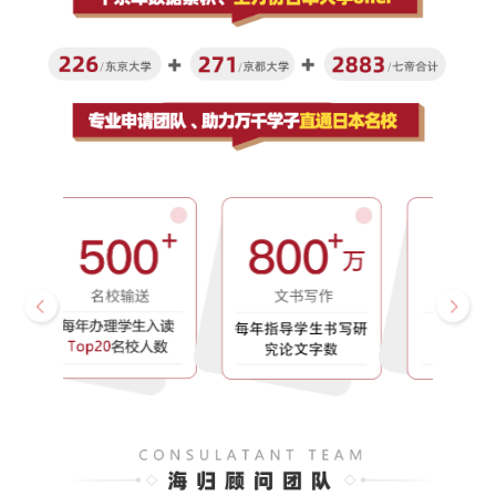
×
注册
`
√
记住密码
去登录