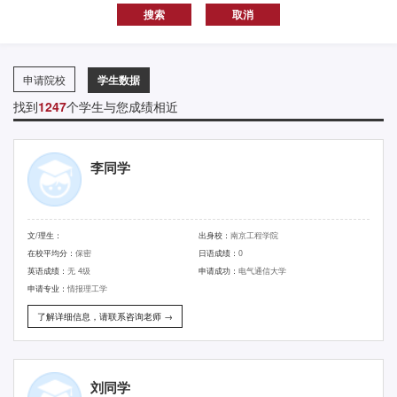
申请院校
学生数据
找到
1247
个学生与您成绩相近
李同学
文/理生：
出身校：
南京工程学院
在校平均分：
保密
日语成绩：
0
英语成绩：
无 4级
申请成功：
电气通信大学
申请专业：
情报理工学
了解详细信息，请联系咨询老师 →
刘同学