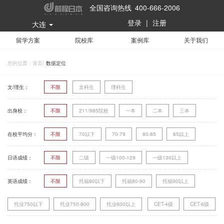
全国咨询热线 400-666-2006
登录
|
注册
大连
留学方案
院校库
案例库
关于我们
您的位置：
首页
/
数据定位
文/理生：
不限
文科生
理科生
出身校：
不限
211/985院校
一本
二本
三本
在校平均分：
不限
70以下
70-79
80-85
85以上
日语成绩：
不限
二级
一级100-129
一级130以上
英语成绩：
不限
托福80以下
托福80-90
托福90以上
托业750以下
托业750-800
托业800以上
CET-4级
CET-6级