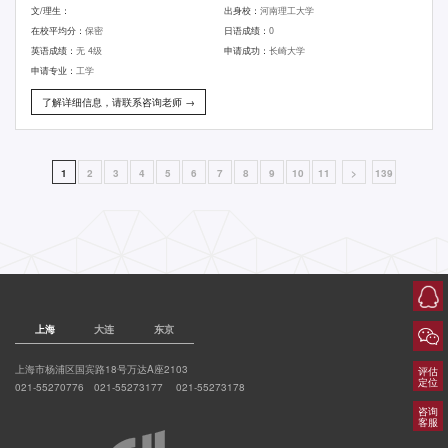
文/理生：
出身校：
河南理工大学
在校平均分：
保密
日语成绩：
0
英语成绩：
无 4级
申请成功：
长崎大学
申请专业：
工学
了解详细信息，请联系咨询老师 →
1
2
3
4
5
6
7
8
9
10
11
>
139
上海
大连
东京
上海市杨浦区国宾路18号万达A座2103
评估
定位
021-55270776 021-55273177 021-55273178
咨询
客服