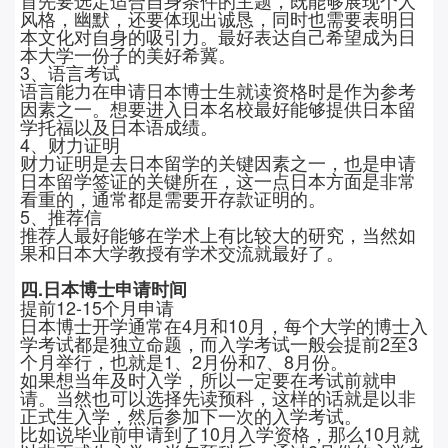
首先要选定适合自身条件的主题，既能够展现个人
风格，幽默，还要体现出诚恳，同时也需要表明日
本文化对自身的吸引力。最好表达自己希望成为日
本大学一份子的美好希冀。
3、语言考试
语言能力在申请日本博士生就读资格时是作为参考
因素之一。想要进入日本名校最好能够提供日本留
学托福以及日本语成绩。
4、财力证明
财力证明是去日本留学的关键因素之一，也是申请
日本留学签证的关键所在，这一点日本方面是非常
看重的，通常都是需要开存款证明的。
5、推荐信
推荐人最好能够在学术上有比较大的研究，当然如
果和日本大学教授有学术交流就最好了。
四.日本博士申请时间
提前12-15个月申请
日本博士开学通常在4月和10月，每个大学的博士入
学考试都是独立命题，而入学考试一般会提前2至3
个月举行，也就是1、2月份和7、8月份。
如果想当年及时入学，所以一定要在考试前就申
请。当然也可以选择先读预科，这样的话就是以非
正式生入学，然后参加下一次的入学考试。
比如说毕业前申请到了10月入学资格，那么10月就