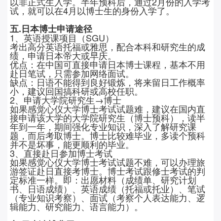
以非正式生入学。半年预科后，通过2月份的入学考
试，就可以在4月以博士生的身份入学了。
五.日本博士申请途径
1、英语授课项目（SGU）
考出高分英语托福或雅思，配合本科和研究生的成
绩，申请日本帝大或早庆。
优点：在中国可直接申请日本博士课程，基本不用
赴日笔试，只需参加网络面试。
缺点：日语不能得到良好锻炼，将来留日工作概率
小，建议回国搞科研或高校任职。
2、申请大学院研究生→博士
如果感觉心仪大学博士考试试题难，建议在国内直
接申请该大学的大学院研究生（博士预科），读半
年到一年，期间强化专业知识，深入了解研究课
题，而后考取博士。博士比较难毕业，多读个预科
并不是坏事，能更顺利的毕业。
3、直接赴日参加博士考试
如果感觉心仪大学博士考试试题不难，可以办理旅
游签证赴日直接考博士。博士考试跟修士考试的判
定标准一样。即：出愿材料（成绩单、研究计划
书、日语成绩）、英语成绩（托福或托业）、笔试
（专业知识考察）、面试（考察个人表达能力、逻
辑能力、研究能力、语言能力）。