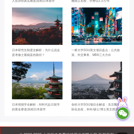
人告诉你真实难度|前程日本留学
圈国立名校，学费仅2.3万/年
日本研究生制度全解析：为什么说这
一桥大学SGU英文项目盘点：公共政
是考修士最稳妥的路径？
策、外交事务、MBA三大方向
日本情报学全解析：AI时代赴日留学
创价大学SGU项目全解读：东京圈国
的黄金赛道|前程日本留学
际化名校，本科/硕士/博士英文授课