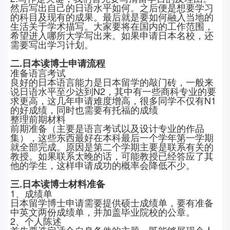
然后写出自己的日语水平如何。之后便是想要学习
的科目及现有的成果。最后就是要如何融入当地的
生活关于学术描写。大家要将在国内的工作范围，
希望进入哪所大学写出来。如果申请日本名校，还
需要写出学习计划。
二.日本读博士申请流程
准备语言考试
良好的日本语言能力是日本留学的敲门砖，一般来
说日语水平至少达到N2，其中有一些商科专业的要
求更高，这几年申请难度增高，很多同学不仅有N1
的好成绩，同时也需要有托福的成绩
整理前期材料
前期准备（主要是语言考试以及设计专业的作品
集），这些东西最好在本科最后一个学年第一学期
就全部完成。原因是第二个学期主要是联系有关的
教授。如果联系太晚的话，可能教授已经答应了其
他的学生，这样申请成功的概率会降低不少。
三.日本读博士材料准备
1、成绩单
日本留学博士申请需要提供硕士成绩单，要有准备
中英文两份成绩单，并加盖毕业院校的公章。
2、个人陈述