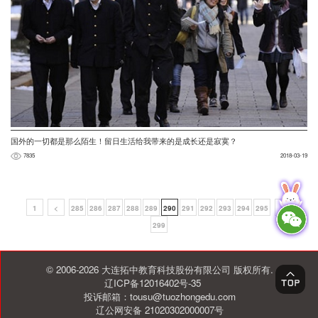
国外的一切都是那么陌生！留日生活给我带来的是成长还是寂寞？
7835
2018-03-19
1
<
285
286
287
288
289
290
291
292
293
294
295
>
299
© 2006-2026 大连拓中教育科技股份有限公司 版权所有.
辽ICP备12016402号-35
投诉邮箱：tousu@tuozhongedu.com
辽公网安备 21020302000007号