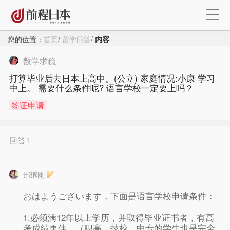
您的位置：
首页
/
留学问答
/
内容
数学求稳
打算毕业后去日本上高中。(公立) 家庭情况:小康 学习
中上。 需要什么条件呢? 语言学校一定要上吗？
签证申请
回答1
邢继刚
おはようございます，下面是语言学校申请条件：
1.必须满12年以上学历，并取得毕业证书者，有高
×
考成绩更佳。（职高、技校、中专的学生也是完全