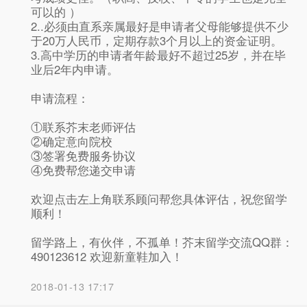
可以的 ）
注册
2..必须由直系亲属最好是申请者父母能够提供不少
于20万人民币，定期存款3个月以上的资金证明。
3.高中学历的申请者年龄最好不超过25岁，并在毕
业后2年内申请。
`
申请流程：
①联系芥末老师评估
②确定意向院校
③签署免费服务协议
√
记住密码
去登录
④免费帮您递交申请
欢迎点击左上角联系顾问帮您具体评估，祝您留学
顺利！
留学路上，有伙伴，不孤单！芥末留学交流QQ群：
490123612 欢迎新童鞋加入！
2018-01-13 17:17