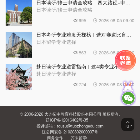
日本读研/修士申请全攻略｜四大路径+申请条件+时间规划，一篇理清 | 前程日本留学
日本读研/修士申请全攻略
995
2026-08-05 09:00
日本考研专业难度天梯榜｜选对赛道比盲目努力更重要 | 前程日本留学
日本留学专业选择
863
2026-08-04 09:00
赴日读研专业避雷指南｜这4类专业不建议直接申请修士|前程日本留学
赴日读研专业选择
724
2026-08-03 09:00
© 2006-2026 大连拓中教育科技股份有限公司 版权所有.
辽ICP备12016402号-35
投诉邮箱：tousu@tuozhongedu.com
辽公网安备 21020302000007号
商务合作
芥末留学