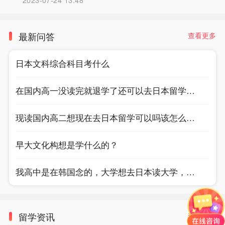
`
最新问答
查看更多
日本文科综合科目考什么
√
记住密码
去登录
在国内高一没读完就退学了还可以去日本留学吗？
现读国内高二想现在去日本留学可以吗该怎么申请
早大文化构想是学什么的？
我高中是在韩国念的，大学想去日本读大学，为了方便学日语去了职高，因为忙于学日语，没有时间学习，学校的课，导致我的成绩都不合格，我听说日本好院校，比如早庆这种，如果是职高和高中3年成绩不好会影响报考，请问各位前辈是真的吗？
留学资讯
查看更多