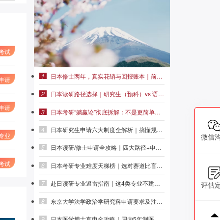
考试
1
日本修士两年，真实花销与回报账本｜前程日本留学
申请
2
日本读研路径选择｜研究生（预科）vs 语言学校，哪条路更适合你？ | 前程日本留学
申请
3
日本考研“躺赢论”彻底拆解：不是更简单，是另一种难|前程日本留学
4
日本研究生申请六大制度全解析｜搞懂规则再动手，别在第一步就走偏 | 前程日本留学
专业
微信
5
日本读研/修士申请全攻略｜四大路径+申请条件+时间规划，一篇理清 | 前程日本留学
考试
6
日本考研专业难度天梯榜｜选对赛道比盲目努力更重要 | 前程日本留学
7
赴日读研专业避雷指南｜这4类专业不建议直接申请修士|前程日本留学
评估
8
东京大学法学政治学研究科申请要求及注意熟悉|前程日本留学
9
日本医学博士直申全攻略｜国内5年制医学本科可跳过硕士直接申请 | 前程日本留学