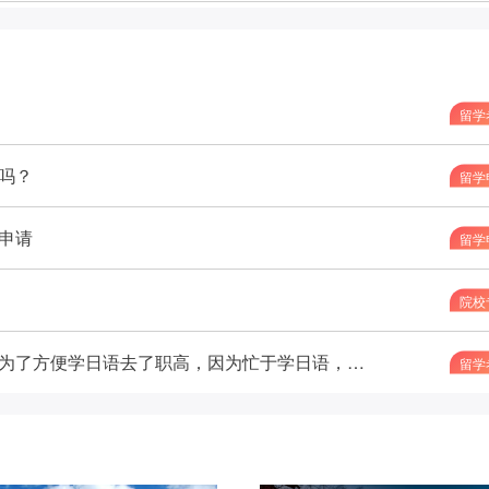
留学
吗？
留学
申请
留学
院校
我高中是在韩国念的，大学想去日本读大学，为了方便学日语去了职高，因为忙于学日语，没有时间学习，学校的课，导致我的成绩都不合格，我听说日本好院校，比如早庆这种，如果是职高和高中3年成绩不好会影响报考，请问各位前辈是真的吗？
留学