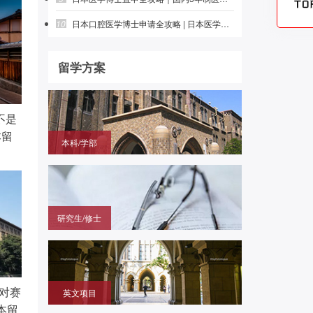
10
日本口腔医学博士申请全攻略 | 日本医学留学 | 前程日本留学
留学方案
不是
本留
本科/学部
国内高中毕业，需赴日参加留学生考试（EJU)，再
申请目标大学
研究生/修士
无需笔试，在国内通过申请的方式拿到进入日本大学
研究科就读的offer
对赛
英文项目
本留
（SGU/G30）无需日语，在国内用英语成绩直申日