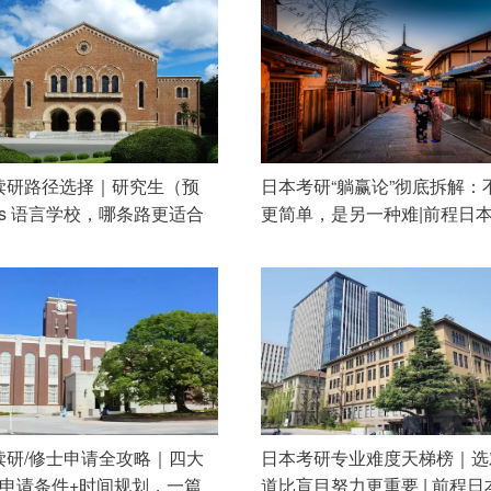
读研路径选择｜研究生（预
日本考研“躺赢论”彻底拆解：
vs 语言学校，哪条路更适合
更简单，是另一种难|前程日
| 前程日本留学
学
读研/修士申请全攻略｜四大
日本考研专业难度天梯榜｜选
+申请条件+时间规划，一篇
道比盲目努力更重要 | 前程日