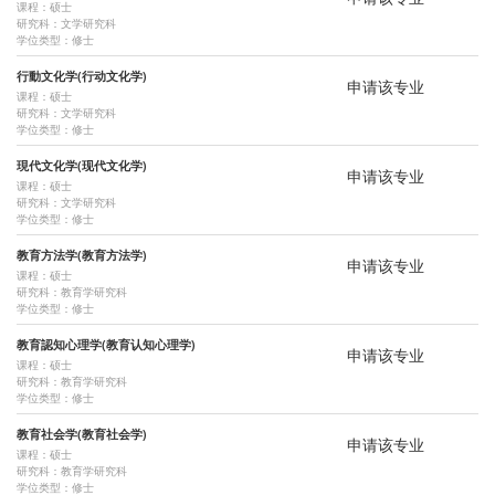
课程：硕士
研究科：文学研究科
心理臨床学講座
臨床実践指導学講座
臨床心理実践学講座
法学研究科
学位类型：修士
人間・環境学研究科
アジア・アフリカ地域研究研究科
生態環境論講座
行動文化学(行动文化学)
申请该专业
课程：硕士
地域変動論講座
総合地域論講座
地域生態論講座
民族共生論講座
研究科：文学研究科
学位类型：修士
地域動態論講座
平和共生・生存基盤論講座
イスラーム世界論講座
現代文化学(现代文化学)
申请该专业
课程：硕士
南アジア・インド洋世界論講座
地球環境学堂/学舎
公共政策大学院
研究科：文学研究科
学位类型：修士
教育方法学(教育方法学)
申请该专业
课程：硕士
研究科：教育学研究科
学位类型：修士
教育認知心理学(教育认知心理学)
申请该专业
课程：硕士
研究科：教育学研究科
学位类型：修士
教育社会学(教育社会学)
申请该专业
课程：硕士
研究科：教育学研究科
学位类型：修士