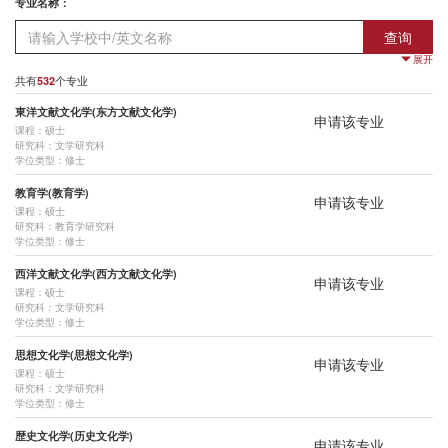
专业名称：
查询
展开
意向课程：
共有
个专业
532
東洋文献文化学(东方文献文化学)
全部
硕士
博士
研究生
申请该专业
课程：硕士
研究科：文学研究科
研究科：
学位类型：修士
全部
教育学研究科
文学研究科
法学研究科·法学大学院
经济学研究科
教育学(教育学)
申请该专业
课程：硕士
理学研究科
医学研究科
工学研究科
农学研究科
人类·环境学研究科
研究科：教育学研究科
学位类型：修士
能量科学研究科
亚洲·非洲地域研究研究科
信息学研究科
生命科学研究科
西洋文献文化学(西方文献文化学)
申请该专业
课程：硕士
综合生存学馆（思修馆）
地球环境学堂/学舍
公共政策研究科
经营管理大学院
研究科：文学研究科
学位类型：修士
物理学第一分野
物理学第二分野
宇宙物理学分野
药学研究科
農学研究科
思想文化学(思想文化学)
申请该专业
人間．環境学研究科
エネルギー科学研究科
情報学研究科
東洋系
西洋系
课程：硕士
研究科：文学研究科
教育学講座
教育方法学講座
教育認知心理学講座
教育社会学講座
学位类型：修士
歴史文化学(历史文化学)
生涯教育学講座
比較教育政策学講座
高等教育開発論講座
臨床教育学講座
申请该专业