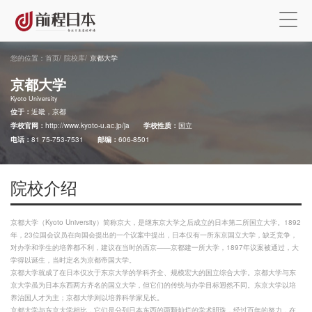
您的位置：
首页
/
院校库
/
京都大学
京都大学
Kyoto University
位于：
近畿，京都
学校官网：
http://www.kyoto-u.ac.jp/ja
学校性质：
国立
电话：
81 75-753-7531
邮编：
606-8501
院校介绍
京都大学（Kyoto University）简称京大，是继东京大学之后成立的日本第二所国立大学。1892
年，23位国会议员在向国会提出的一个议案中提出，日本仅有一所东京国立大学，缺乏竞争，
对办学和学生的培养都不利，建议在当时的西京——京都建一所大学，1897年议案被通过，大
学得以诞生，当时定名为京都帝国大学。
京都大学就成了在日本仅次于东京大学的学科齐全、规模宏大的国立综合大学。京都大学与东
京大学虽为日本东西两方齐名的国立大学，但它们的传统与办学目标迥然不同。东京大学以培
养治国人才为主；京都大学则以培养科学家见长。
京都大学与东京大学相比，它们是分列日本东西的两颗灿烂的学术明珠，经过百年的努力，在