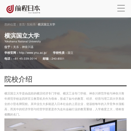
您的位置：
首页
/
院校库
/
横滨国立大学
横滨国立大学
Yokohama National University
位于：
关东，神奈川县
学校官网：
http://www.ynu.ac.jp/
学校性质：
国立
电话：
+81 45-339-3014
邮编：
240-8501
院校介绍
横滨国立大学是由战前的横滨经济专门学校、横滨工业专门学校、神奈川师范学校与神奈川青
年师范学校这四所官立教育机关作为母体，形成了如今的教育、经济、经营与理工四大学系俱
全的小型名牌院校。其毕业生大多能进入日本社会的上层企业，使该校每年的入学竞争水涨船
高，而其中的经济学部与经营学部更是作为走向金融行业的教育重镇，入学难度之大，堪称首
都圈的名门。