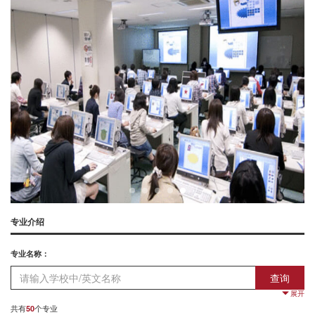
专业介绍
专业名称：
查询
展开
意向课程：
共有
个专业
50