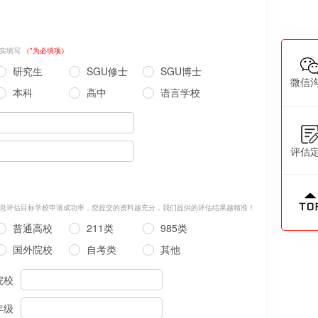
实填写
（*为必填项）
研究生
SGU修士
SGU博士
微信
本科
高中
语言学校
评估
息评估目标学校申请成功率，您提交的资料越充分，我们提供的评估结果越精准！
普通高校
211类
985类
国外院校
自考类
其他
院校
年级