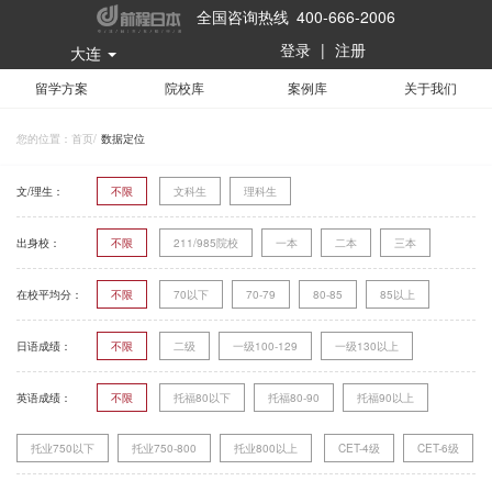
全国咨询热线 400-666-2006
登录
|
注册
大连
留学方案
院校库
案例库
关于我们
您的位置：
首页
/
数据定位
文/理生：
不限
文科生
理科生
出身校：
不限
211/985院校
一本
二本
三本
在校平均分：
不限
70以下
70-79
80-85
85以上
日语成绩：
不限
二级
一级100-129
一级130以上
英语成绩：
不限
托福80以下
托福80-90
托福90以上
托业750以下
托业750-800
托业800以上
CET-4级
CET-6级