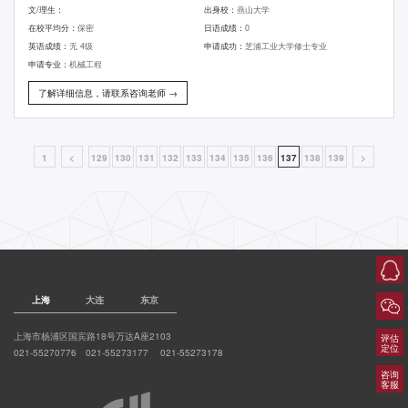
文/理生：
出身校：
燕山大学
在校平均分：
保密
日语成绩：
0
英语成绩：
无 4级
申请成功：
芝浦工业大学修士专业
申请专业：
机械工程
了解详细信息，请联系咨询老师 →
1
<
129
130
131
132
133
134
135
136
137
138
139
>
上海
大连
东京
上海市杨浦区国宾路18号万达A座2103
评估
定位
021-55270776 021-55273177 021-55273178
咨询
客服