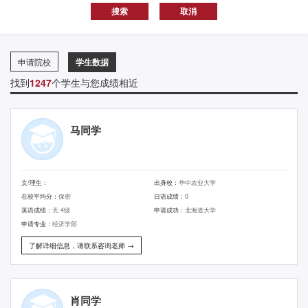
申请院校
学生数据
找到
1247
个学生与您成绩相近
马同学
文/理生：
出身校：
华中农业大学
在校平均分：
保密
日语成绩：
0
英语成绩：
无 4级
申请成功：
北海道大学
申请专业：
经济学部
了解详细信息，请联系咨询老师 →
肖同学