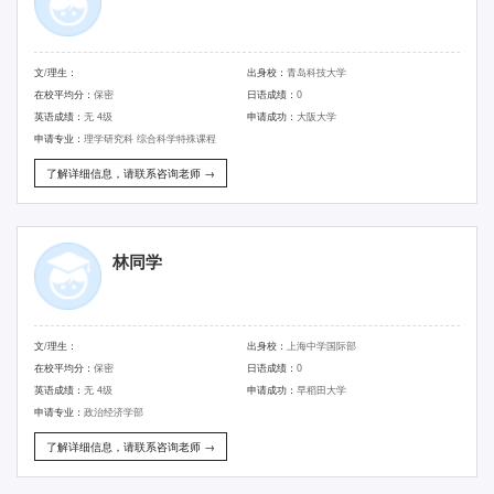
文/理生：
出身校：
青岛科技大学
在校平均分：
保密
日语成绩：
0
英语成绩：
无 4级
申请成功：
大阪大学
申请专业：
理学研究科 综合科学特殊课程
了解详细信息，请联系咨询老师 →
林同学
文/理生：
出身校：
上海中学国际部
在校平均分：
保密
日语成绩：
0
英语成绩：
无 4级
申请成功：
早稻田大学
申请专业：
政治经济学部
了解详细信息，请联系咨询老师 →