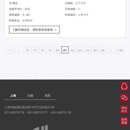
文/理生：
出身校：
辽宁大学
在校平均分：
保密
日语成绩：
0
英语成绩：
无 4级
申请成功：
上智大学
申请专业：
全球研究
了解详细信息，请联系咨询老师 →
1
<
16
17
18
19
20
21
22
23
24
25
26
>
139
上海
大连
东京
上海市杨浦区国宾路18号万达A座2103
评估
定位
021-55270776 021-55273177 021-55273178
咨询
客服