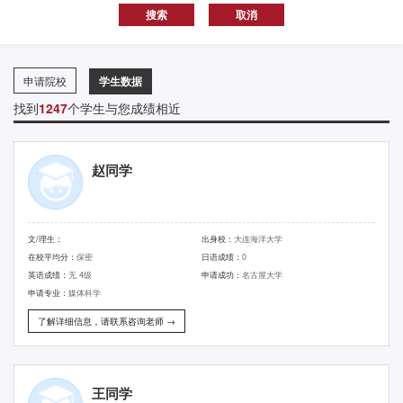
申请院校
学生数据
找到
1247
个学生与您成绩相近
赵同学
文/理生：
出身校：
大连海洋大学
在校平均分：
保密
日语成绩：
0
英语成绩：
无 4级
申请成功：
名古屋大学
申请专业：
媒体科学
了解详细信息，请联系咨询老师 →
王同学