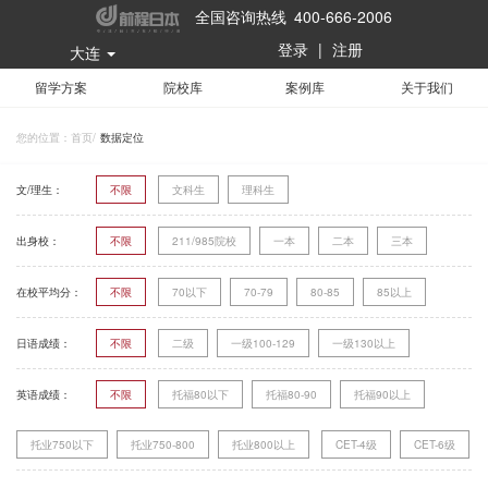
全国咨询热线 400-666-2006
登录
|
注册
大连
留学方案
院校库
案例库
关于我们
您的位置：
首页
/
数据定位
文/理生：
不限
文科生
理科生
出身校：
不限
211/985院校
一本
二本
三本
在校平均分：
不限
70以下
70-79
80-85
85以上
日语成绩：
不限
二级
一级100-129
一级130以上
英语成绩：
不限
托福80以下
托福80-90
托福90以上
托业750以下
托业750-800
托业800以上
CET-4级
CET-6级