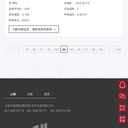
文/理生：
出身校：
上海交通大学
在校平均分：
保密
日语成绩：
0
英语成绩：
无 4级
申请成功：
京都大学
申请专业：
情报学
了解详细信息，请联系咨询老师 →
1
<
19
20
21
22
23
24
25
26
27
28
29
>
139
上海
大连
东京
上海市杨浦区国宾路18号万达A座2103
评估
定位
021-55270776 021-55273177 021-55273178
咨询
客服