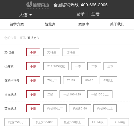
全国咨询热线 400-666-2006
登录
|
注册
大连
留学方案
院校库
案例库
关于我们
您的位置：
首页
/
数据定位
文/理生：
不限
文科生
理科生
出身校：
不限
211/985院校
一本
二本
三本
在校平均分：
不限
70以下
70-79
80-85
85以上
日语成绩：
不限
二级
一级100-129
一级130以上
英语成绩：
不限
托福80以下
托福80-90
托福90以上
托业750以下
托业750-800
托业800以上
CET-4级
CET-6级