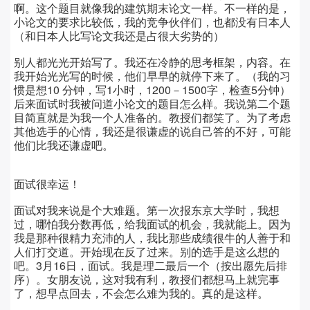
啊。这个题目就像我的建筑期末论文一样。不一样的是，
小论文的要求比较低，我的竞争伙伴们，也都没有日本人
（和日本人比写论文我还是占很大劣势的）
别人都光光开始写了。我还在冷静的思考框架，内容。在
我开始光光写的时候，他们早早的就停下来了。（我的习
惯是想10 分钟，写1小时，1200－1500字，检查5分钟）
后来面试时我被问道小论文的题目怎么样。我说第二个题
目简直就是为我一个人准备的。教授们都笑了。为了考虑
其他选手的心情，我还是很谦虚的说自己答的不好，可能
他们比我还谦虚吧。
面试很幸运！
面试对我来说是个大难题。第一次报东京大学时，我想
过，哪怕我分数再低，给我面试的机会，我就能上。因为
我是那种很精力充沛的人，我比那些成绩很牛的人善于和
人们打交道。开始现在反了过来。别的选手是这么想的
吧。3月16日，面试。我是理二最后一个（按出愿先后排
序）。女朋友说，这对我有利，教授们都想马上就完事
了，想早点回去，不会怎么难为我的。真的是这样。