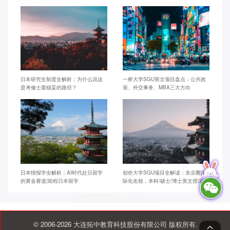
日本研究生制度全解析：为什么说这
一桥大学SGU英文项目盘点：公共政
是考修士最稳妥的路径？
策、外交事务、MBA三大方向
日本情报学全解析：AI时代赴日留学
创价大学SGU项目全解读：东京圈国
的黄金赛道|前程日本留学
际化名校，本科/硕士/博士英文授课
© 2006-2026 大连拓中教育科技股份有限公司 版权所有.