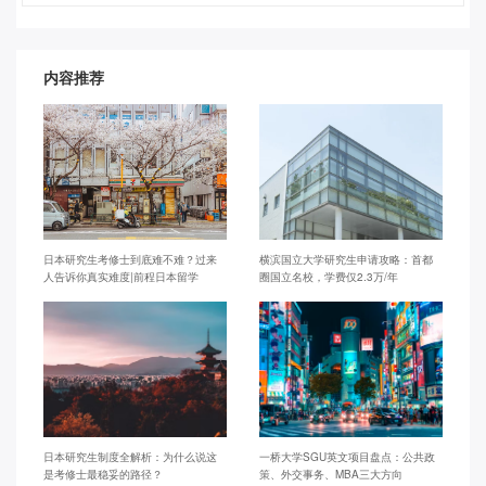
内容推荐
日本研究生考修士到底难不难？过来
横滨国立大学研究生申请攻略：首都
人告诉你真实难度|前程日本留学
圈国立名校，学费仅2.3万/年
日本研究生制度全解析：为什么说这
一桥大学SGU英文项目盘点：公共政
是考修士最稳妥的路径？
策、外交事务、MBA三大方向