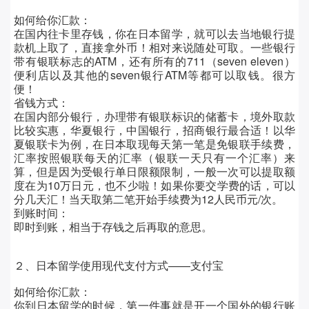
如何给你汇款：
在国内往卡里存钱，你在日本留学，就可以去当地银行提
款机上取了，直接拿外币！相对来说随处可取。一些银行
带有银联标志的ATM，还有所有的711（seven eleven）
便利店以及其他的seven银行ATM等都可以取钱。很方
便！
省钱方式：
在国内部分银行，办理带有银联标识的储蓄卡，境外取款
比较实惠，
华夏银行，中国银行，招商银行最合适！
以华
夏银联卡为例，在日本取现每天第一笔是免银联手续费，
汇率按照银联每天的汇率（银联一天只有一个汇率）来
算，但是因为受银行单日限额限制，一般一次可以提取额
度在为10万日元，也不少啦！如果你要交学费的话，可以
分几天汇！当天取第二笔开始手续费为12人民币元/次。
到账时间：
即时到账，相当于存钱之后再取的意思。
２、日本留学使用现代支付方式——支付宝
如何给你汇款：
你到日本留学的时候，第一件事就是开一个国外的银行账