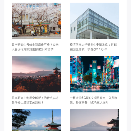
日本研究生考修士到底难不难？过来
横滨国立大学研究生申请攻略：首都
人告诉你真实难度|前程日本留学
圈国立名校，学费仅2.3万/年
日本研究生制度全解析：为什么说这
一桥大学SGU英文项目盘点：公共政
是考修士最稳妥的路径？
策、外交事务、MBA三大方向