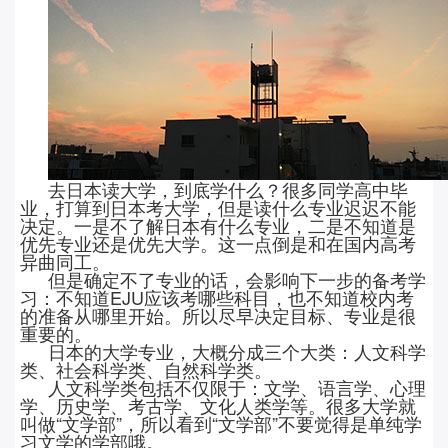
去日本读大学，到底学什么？很多同学高中毕
业，打算到日本考大学，但是读什么专业迟迟不能
决定。一是不了解日本有什么专业，二是不知道是
优先专业还是优先大学。这一点倒是和在国内高考
异曲同工。
但是确定不了专业的话，会影响下一步的备考学
习：不知道
EJU应该考哪些科目，也不知道校内考
的准备从哪里开始。所以尽早决定目标、专业是很
重要的。
日本的大学专业，大概分成三个大类：人文科学
类、社会科学类、自然科学类。
人文科学类包括不仅限于：文学、语言学、心理
学、历史学、考古学、文化人类学等。很多大学就
叫做
“文学部”，所以看到“文学部”不要觉得是单纯学
习文学的学部哦。