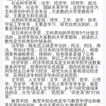
社会科学类有：法学、经济学、经营学、政治
学、商学、社会学、国际关系学等，这些专业作为
文科类别中的主流专业，大多数的大学里都有开
设。主要是文科生就读。
自然科学类就是指：理学、工学、农学、医学、
宇宙工学等等，主要是学习、研究自然法则的，主
要是理科同学就读。
在日本的大学里，文科类别的学部有
5个比较主
流的，这些学部在大多数的大学里都有，就读的人
数也是文科类别中较多的。
法学部：顾名思义就是学法的，民法、刑法、商
法、劳动法等等。在日本的法学部就读的人，根据
调查有做检察官、律师的，也有很多是做了公务
员、到金融机构上班的。所以工作方向还是很多。
经济学部：经济学部其实是文科类学部开设数量
最多的学部，想考的学生也很多，国内也有很多小
同学想去日本学习经济。研究方向主要有理论经济
学、应用经济学和经济学的历史和思想。
文学部、人文学部：文学、语言学、哲学、心理
学、历史学、考古学、文化人类学等等专业，都是
存在于文学部或者人文学部的。从学习研究领域来
说的话，分为
“语言系”、“思想系”、“历史系”和“行动
系”。
教育学部：教育学部自然是学习教育学理论和教
育实践的内容的。专业主要也分为
“教师师养