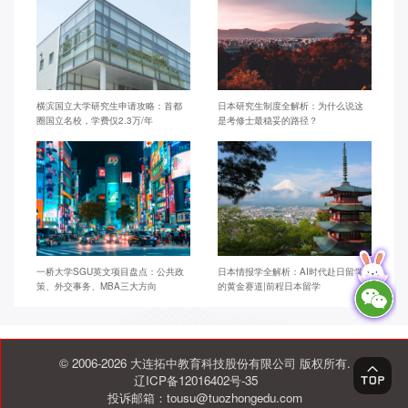
横滨国立大学研究生申请攻略：首都
日本研究生制度全解析：为什么说这
圈国立名校，学费仅2.3万/年
是考修士最稳妥的路径？
一桥大学SGU英文项目盘点：公共政
日本情报学全解析：AI时代赴日留学
策、外交事务、MBA三大方向
的黄金赛道|前程日本留学
© 2006-2026 大连拓中教育科技股份有限公司 版权所有.
辽ICP备12016402号-35
投诉邮箱：tousu@tuozhongedu.com