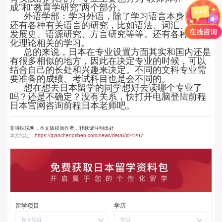
成”和“教育学研究”两个部分。
外语学部：学习外语，除了学习语言本身以外，
还有各种有关语言的研究，比如语法、词汇、语言
发展史、语源研究、方言研究等等。还有各种跨文
化理论相关的学习。
总的来说，日本在专业设置方面其实和国内还是
有很多相似的地方，因此在决定专业的时候，可以
结合自己的长处和兴趣来决定。不同的文科专业需
要准备的成绩、考试科目也是会不同的。
想在想去日本留学的同学想好去读哪个专业了
吗？还是不确定？没有关系，快打开电脑登陆前程
日本官网咨询前程日本老师吧。
非特殊说明，本文版权原作者，转载请注明出处
本文地址：
https://qianchengriben.com/news/detail/id/4297
留学项目
学历
留学项目
学历