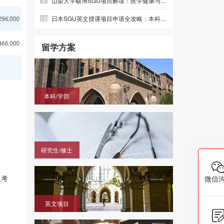
9
山梨大学硕博SGU项目解读：医学健康与绿色光电，英语直申
10
日本SGU英文授课项目申请全攻略：本科、硕士时间线与避坑指南
留学方案
本科/学部
国内高中毕业，需赴日参加留学生考试（EJU)，再
申请目标大学
研究生/修士
无需笔试，在国内通过申请的方式拿到进入日本大学
研究科就读的offer
生考
微信
英文项目
（SGU/G30）无需日语，在国内用英语成绩直申日