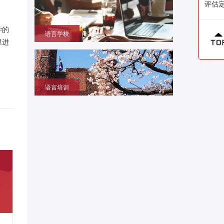
评估
本大学学部/修士/博士课程
学的
语言学校
显进
获取留学签证赴日同时提升语言成绩的环境，作为升
学考试过渡阶段
语言培训
提升日语、英语能力，包括口语、听力、写作等，特
设留学预备班课