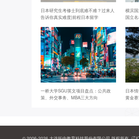
日本研究生考修士到底难不难？过来人
横滨国
告诉你真实难度|前程日本留学
国立名
一桥大学SGU英文项目盘点：公共政
日本情
策、外交事务、MBA三大方向
黄金赛
© 2006-2026 大连拓中教育科技股份有限公司 版权所有.
辽I