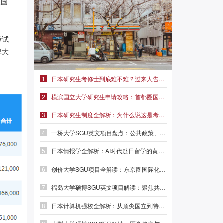
入国
考试
牌大
1
日本研究生考修士到底难不难？过来人告诉你真实难度|前程日本留学
2
横滨国立大学研究生申请攻略：首都圈国立名校，学费仅2.3万/年
3
日本研究生制度全解析：为什么说这是考修士最稳妥的路径？
4
一桥大学SGU英文项目盘点：公共政策、外交事务、MBA三大方向
5
日本情报学全解析：AI时代赴日留学的黄金赛道|前程日本留学
6
创价大学SGU项目全解读：东京圈国际化名校，本科/硕士/博士英文授课
7
福岛大学硕博SGU英文项目解读：聚焦共生系统与人间发达，英语直申
8
日本计算机强校全解析：从顶尖国立到特色专精，选对赛道少走弯路