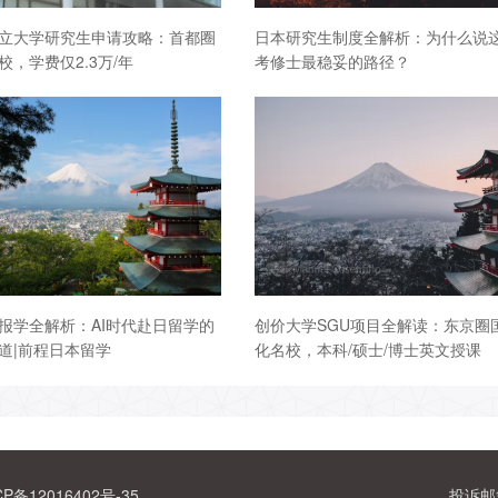
立大学研究生申请攻略：首都圈
日本研究生制度全解析：为什么说
校，学费仅2.3万/年
考修士最稳妥的路径？
报学全解析：AI时代赴日留学的
创价大学SGU项目全解读：东京圈
道|前程日本留学
化名校，本科/硕士/博士英文授课
CP备12016402号-35
投诉邮箱