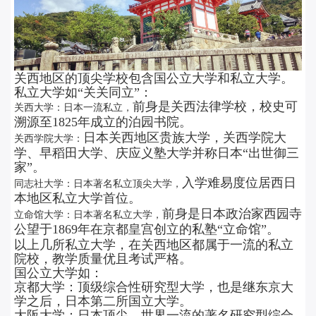
关西地区的顶尖学校包含国公立大学和私立大学。
私立大学如“关关同立”：
前身是关西法律学校，校史可
关西大学：日本一流私立，
溯源至1825年成立的泊园书院。
日本关西地区贵族大学，
关西学院大
关西学院大学：
学、早稻田大学
、庆应义塾大学并称日本“出世御三
家”。
入学难易度位居西日
同志社大学：日本著名私立顶尖大学，
本地区私立大学首位。
前身是日本政治家西园寺
立命馆大学：日本著名私立大学，
公望
于1869年在京都皇宫创立的私塾“立命馆”。
以上几所私立大学，在关西地区都属于一流的私立
院校，教学质量优且考试严格。
国公立大学如：
京都大学：
顶级综合性研究型大学，也是继东京大
学之后，日本第二所国立大学。
大阪大学：
日本顶尖、世界一流的著名研究型综合