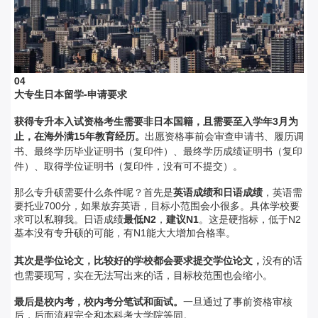
0
4
大专生日本留学-
申请要求
获得专升本入试资格考生需要非日本国籍，且需要至入学年3月为
止，在海外满15年教育经历。
出愿资格事前会审查申请书、履历调
书、最终学历毕业证明书（复印件）、最终学历成绩证明书（复印
件）、取得学位证明书（复印件，没有可不提交）。
那么专升硕需要什么条件呢？首先是
英语成绩和日语成绩
，英语需
要托业700分，如果放弃英语，目标小范围会小很多。具体学校要
求可以私聊我。日语成绩
最低N2
，
建议N1
。
这是硬指标，低于N2
基本没有专升硕的可能，有N1能大大增加合格率。
其次是学位论文，比较好的学校都会要求提交学位论文，
没有的话
也需要现写，实在无法写出来的话，目标校范围也会缩小。
最后是校内考，校内考分笔试和面试。
一旦通过了事前资格审核
后，后面流程完全和本科考大学院等同。