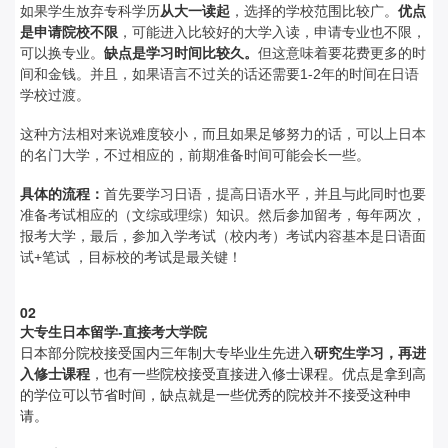
如果学生放弃专科学历
从大一读起
，选择的学校范围比较广。
优点
是申请院校不限
，可能进入比较好的大学入读，申请专业也不限，
可以换专业。
缺点是学习时间比较久。
但这意味着要花费更多的时
间和金钱。并且，如果语言不过关的话还需要1-2年的时间在日语
学校过渡。
这种方法相对来说难度较小，而且如果足够努力的话，可以上日本
的名门大学，不过相应的，前期准备时间可能会长一些。
具体的流程：
首先要学习日语，提高日语水平，并且与此同时也要
准备考试相应的（文综或理综）知识。然后参加留考，每年两次，
报考大学，最后，参加入学考试（校内考）考试内容基本是日语面
试+笔试 ，目标校的考试是最关键！
0
2
大专生日本留学-
直接考大学院
日本部分院校接受国内三年制大专毕业生先进入
研究生学习，再进
入修士课程
，也有一些院校接受直接进入修士课程。优点是拿到高
的学位可以节省时间，缺点就是一些优秀的院校并不接受这种申
请。