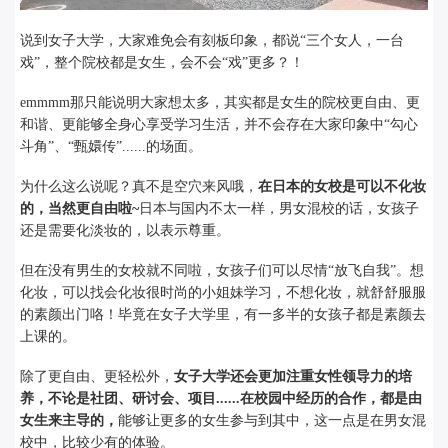
说到女子大学，大家难免会有刻板印象，都说“三个女人，一台
戏”，整个院校都是女生，会不会“戏”更多？！
emmmm那只能说明大家想太多，其实都是女生的院校更自由、更
和谐、更能够全身心享受学习生活，并不会存在大家印象中“勾心
斗角”、“甄嬛传”......的场面。
为什么这么说呢？真不是空穴来风哦，
在日本的女校是可以不化妆
的，当然更自由啦~
日本与国内不太一样，男女混校的话，女孩子
还是需要化淡妆的，以表示尊重。
但在没有男生的女校就不同啦，女孩子们可以尽情“放飞自我”。想
化妆，可以找会化妆很时尚的小姐妹学习，不想化妆，就舒舒服服
的素颜出门咯！毕竟在女子大学里，有一多半的女孩子都是素颜去
上课的。
除了更自由、更轻松外，
女子大学还会更加注重女性领导力的培
养，不论是社团、研讨会、项目......在校园中经历的合作，都是由
女生来主导的，
能够让更多的女生参与到其中，这一点是在男女混
校中，比较少有的体验。