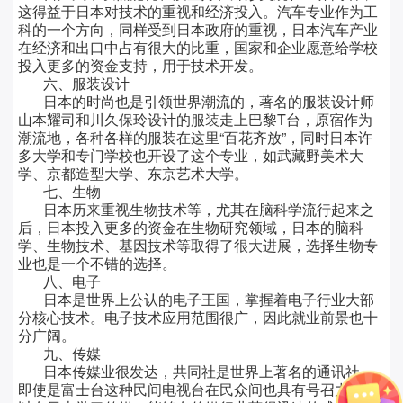
这得益于日本对技术的重视和经济投入。汽车专业作为工
科的一个方向，同样受到日本政府的重视，日本汽车产业
在经济和出口中占有很大的比重，国家和企业愿意给学校
投入更多的资金支持，用于技术开发。
六、服装设计
日本的时尚也是引领世界潮流的，著名的服装设计师
山本耀司和川久保玲设计的服装走上巴黎
T
台，原宿作为
潮流地，各种各样的服装在这里“百花齐放”，同时日本许
多大学和专门学校也开设了这个专业，如武藏野美术大
学、京都造型大学、东京艺术大学。
七、生物
日本历来重视生物技术等，尤其在脑科学流行起来之
后，日本投入更多的资金在生物研究领域，日本的脑科
学、生物技术、基因技术等取得了很大进展，选择生物专
业也是一个不错的选择。
八、电子
日本是世界上公认的电子王国，掌握着电子行业大部
分核心技术。电子技术应用范围很广，因此就业前景也十
分广阔。
九、传媒
日本传媒业很发达，共同社是世界上著名的通讯社，
即使是富士台这种民间电视台在民众间也具有号召力。所