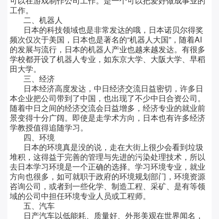
可以在游戏制作公司工作。是一个可以把爱好做成事业的
工作。
二、机器人
日本的科技领域也是非常发达的哦，日本诺贝尔得奖
频次仅次于美国，日本也是著名的“机器人大国”，随着
AI
的发展与流行，日本的机器人产业也越来越发达。有很多
学校都开设了机器人专业，如东京大学、大阪大学、早稻
田大学。
三、经济
日本经济高度发达，中日经济交流日益密切，许多日
本企业把公司带到了中国，也出现了不少中日合资公司。
随着中日之间的经济交流会日益增多，经济专业的就业前
景变得十分广阔。即使是走学术方向，日本也有许多经济
学教授值得追随学习。
四、环境
日本的环境真是没的说，走在大街上很少会看到垃圾
堆积，这得益于完善的管理与先进的污染处理技术，所以
去日本学习环境是一个正确的选择。学习环境专业，就业
方向也很多，如可就职于政府的环境规划部门，环境资源
咨询公司，或者到一些化学、制造工程、采矿、是有等领
域的公司中担任环境专业人员或工程师。
五、汽车
日产汽车以低能耗、质量好、外形美观在世界闻名，