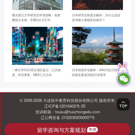
横滨国立大学研究生申请攻略：首都
日本研究生制度全解析：为什么说这
圈国立名校，学费仅2.3万/年
是考修士最稳妥的路径？
一桥大学SGU英文项目盘点：公共政
日本情报学全解析：AI时代赴日留学
策、外交事务、MBA三大方向
的黄金赛道|前程日本留学
© 2006-2026 大连拓中教育科技股份有限公司 版权所有.
辽ICP备12016402号-35
投诉邮箱：tousu@tuozhongedu.com
辽公网安备 21020302000007号
留学咨询与方案规划